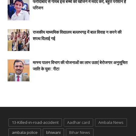
फरीदाबाद से गायब इस बच्चे को खोजने में मदद करें, बहुत परेशान हैं
परिजन
राजकीय माध्यमिक विद्यालय बल्लभगढ़ में बाल विवाह न करने की
शपथ दिलाई गई
मत्स्य पालन विभाग की योजनाओं का लाभ उठाएं बेरोजगार अनुसूचित
जाति के युवा : रीटा
13-Killed-in-road-accident
Aadhar card
Ambala News
ambala police
bhiwani
Bihar News