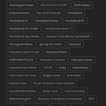
chandigarh news
DELHI HIGH COURT
Delhi News
Entertainment
Fair and Festivals
Faridabad
Faridabad DC
Faridabad News
Faridabad-DC
Faridabad-DC-Order
Faridabad-news-17
Faridabad-Sps-News
Gaurav-Chaudhary-Faridabad
Gurugram News
gurugram-news
haryana
haryana cyber froud
Haryana News
HARYANA POLICE
Haryana Tourism
Haryana-news
Haryana-Sps-News
HISAR
india
India News
international-news
jhajjar news
jind news
karnal news
Kisan-Andolan-India-Update
Kurukshetra News
lampi virus
lucknow news
Mahendragarh
Mayank-Chaudhary-Faridabad
MCF