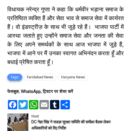
विधायक नरेन्द्र गुप्ता ने कहा कि धर्मवीर भड़ाना समाज के
प्रतिष्ठित व्यक्ति हैं और सेवा भाव से समाज सेवा में कार्यरत
हैं। वो इंडस्ट्रीज़ के साथ भी जुड़े रहे हैं। भाजपा पार्टी में
आस्था जताते हुए उन्होंने समाज सेवा और जनता की सेवा
के लिए अपने समर्थकों के साथ आज भाजपा में जुड़े हैं,
भाजपा में आने पर मैं उनका स्वागत अभिनंदन करता हूँ और
बधाई प्रेषित करता हूँ।
Tags:
Faridabad News
Haryana News
फेसबुक, WhatsApp, ट्विटर पर शेयर करें
F
T
W
E
T
S
a
w
h
m
u
h
c
i
a
a
m
a
e
t
t
i
b
r
Next
b
t
s
l
l
e
DC नेहा सिंह ने सडक़ सुरक्षा समिति की समीक्षा बैठक लेकर
o
e
A
r
अधिकारियों को दिए निर्देश
o
r
p