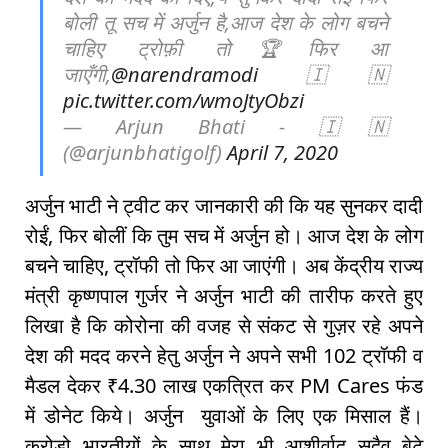
बोली तू सच में अर्जुन है,आज देश के लोग बचने
चाहिए ट्रोफ़ी तो🏆फिर आ
जाएँगी,
@narendramodi
🇮🇳
pic.twitter.com/wmoJtyObzi
— Arjun Bhati - 🇮🇳
(@arjunbhatigolf)
April 7, 2020
अर्जुन भाटी ने ट्वीट कर जानकारी की कि यह सुनकर दादी
रोईं, फिर बोलीं कि तुम सच में अर्जुन हो। आज देश के लोग
बचने चाहिए, ट्रॉफी तो फिर आ जाएंगी। अब केंद्रीय राज्य
मंत्री कृष्णपाल गुर्जर ने अर्जुन भाटी की तारीफ करते हुए
लिखा है कि कोरोना की वजह से संकट से गुज़र रहे अपने
देश की मदद करने हेतु अर्जुन ने अपने सभी 102 ट्रॉफी व
मैडल देकर ₹4.30 लाख एकत्रित कर PM Cares फंड
में डोनेट किये। अर्जुन युवाओं के लिए एक मिसाल हैं।
करोड़ो भारतीयों के साथ मेरा भी आशीर्वाद सदैव बेटे