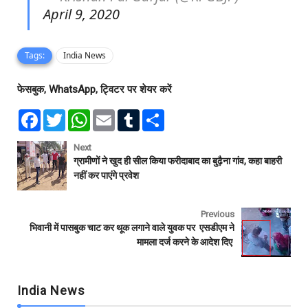
April 9, 2020
Tags:
India News
फेसबुक, WhatsApp, ट्विटर पर शेयर करें
F
T
W
E
T
S
a
w
h
m
u
h
c
i
a
a
m
a
e
t
t
i
b
r
Next
b
t
s
l
l
e
ग्रामीणों ने खुद ही सील किया फरीदाबाद का बुढ़ैना गांव, कहा बाहरी
o
e
A
r
नहीं कर पाएंगे प्रवेश
o
r
p
k
p
Previous
भिवानी में पासबुक चाट कर थूक लगाने वाले युवक पर एसडीएम ने
मामला दर्ज करने के आदेश दिए
India News