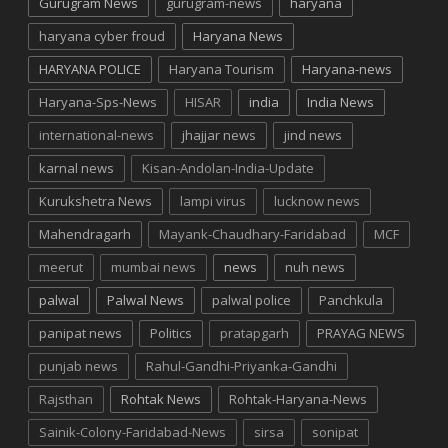
Gurugram News
gurugram-news
haryana
haryana cyber froud
Haryana News
HARYANA POLICE
Haryana Tourism
Haryana-news
Haryana-Sps-News
HISAR
india
India News
international-news
jhajjar news
jind news
karnal news
Kisan-Andolan-India-Update
Kurukshetra News
lampi virus
lucknow news
Mahendragarh
Mayank-Chaudhary-Faridabad
MCF
meerut
mumbai news
news
nuh news
palwal
Palwal News
palwal police
Panchkula
panipat news
Politics
pratapgarh
PRAYAG NEWS
punjab news
Rahul-Gandhi-Priyanka-Gandhi
Rajsthan
Rohtak News
Rohtak-Haryana-News
Sainik-Colony-Faridabad-News
sirsa
sonipat