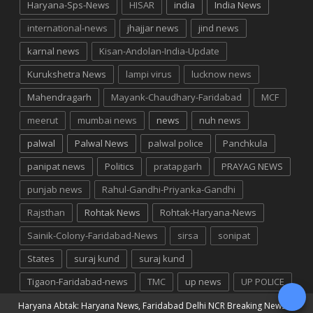
Haryana-Sps-News
HISAR
india
India News
international-news
jhajjar news
jind news
karnal news
Kisan-Andolan-India-Update
Kurukshetra News
lampi virus
lucknow news
Mahendragarh
Mayank-Chaudhary-Faridabad
MCF
meerut
mumbai news
news
nuh news
palwal
Palwal News
palwal police
Panchkula
panipat news
Politics
pratapgarh
PRAYAG NEWS
punjab news
Rahul-Gandhi-Priyanka-Gandhi
Rajsthan
Rohtak News
Rohtak-Haryana-News
Sainik-Colony-Faridabad-News
sirsa
sonipat
States
suraj kund
suraj kund
Tigaon-Faridabad-news
TMC
up news
UP POLICE
Haryana Abtak: Haryana News, Faridabad Delhi NCR Breaking News
©