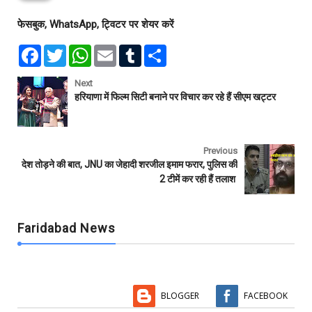
फेसबुक, WhatsApp, ट्विटर पर शेयर करें
F
T
W
E
T
S
a
w
h
m
u
h
c
i
a
a
m
a
e
t
t
i
b
r
Next
b
t
s
l
l
e
हरियाणा में फिल्म सिटी बनाने पर विचार कर रहे हैं सीएम खट्टर
o
e
A
r
o
r
p
k
p
Previous
देश तोड़ने की बात, JNU का जेहादी शरजील इमाम फरार, पुलिस की
2 टीमें कर रही हैं तलाश
Faridabad News
BLOGGER
FACEBOOK