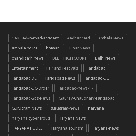
13-Killed-in-road-accident
Aadhar card
Ambala News
ambala police
bhiwani
Bihar News
chandigarh news
DELHI HIGH COURT
Delhi News
Entertainment
Fair and Festivals
Faridabad
Faridabad DC
Faridabad News
Faridabad-DC
Faridabad-DC-Order
Faridabad-news-17
Faridabad-Sps-News
Gaurav-Chaudhary-Faridabad
Gurugram News
gurugram-news
haryana
haryana cyber froud
Haryana News
HARYANA POLICE
Haryana Tourism
Haryana-news