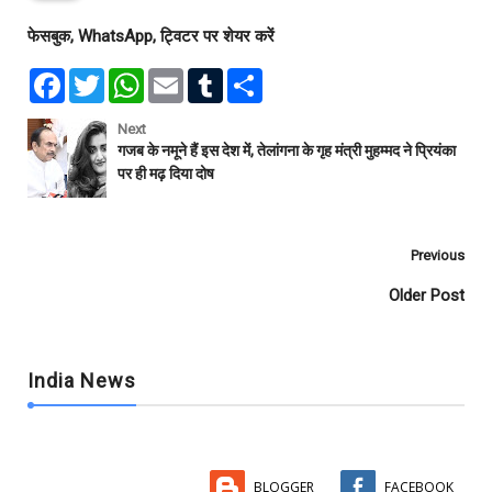
फेसबुक, WhatsApp, ट्विटर पर शेयर करें
F
T
W
E
T
S
a
w
h
m
u
h
c
i
a
a
m
a
e
t
t
i
b
r
Next
b
t
s
l
l
e
गजब के नमूने हैं इस देश में, तेलांगना के गृह मंत्री मुहम्मद ने प्रियंका
o
e
A
r
पर ही मढ़ दिया दोष
o
r
p
k
p
Previous
Older Post
India News
BLOGGER
FACEBOOK