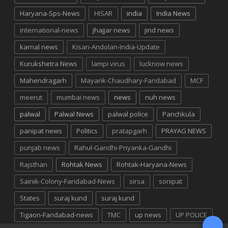
Haryana-Sps-News
HISAR
india
India News
international-news
jhajjar news
jind news
karnal news
Kisan-Andolan-India-Update
Kurukshetra News
lampi virus
lucknow news
Mahendragarh
Mayank-Chaudhary-Faridabad
MCF
meerut
mumbai news
news
nuh news
palwal
Palwal News
palwal police
Panchkula
panipat news
Politics
pratapgarh
PRAYAG NEWS
punjab news
Rahul-Gandhi-Priyanka-Gandhi
Rajsthan
Rohtak News
Rohtak-Haryana-News
Sainik-Colony-Faridabad-News
sirsa
sonipat
States
suraj kund
suraj kund
Tigaon-Faridabad-news
TMC
up news
UP POLICE