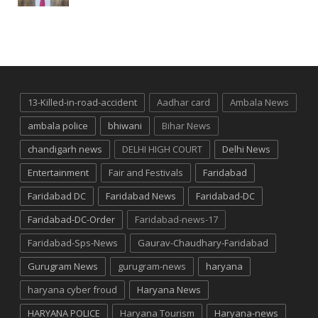
13-Killed-in-road-accident
Aadhar card
Ambala News
ambala police
bhiwani
Bihar News
chandigarh news
DELHI HIGH COURT
Delhi News
Entertainment
Fair and Festivals
Faridabad
Faridabad DC
Faridabad News
Faridabad-DC
Faridabad-DC-Order
Faridabad-news-17
Faridabad-Sps-News
Gaurav-Chaudhary-Faridabad
Gurugram News
gurugram-news
haryana
haryana cyber froud
Haryana News
HARYANA POLICE
Haryana Tourism
Haryana-news