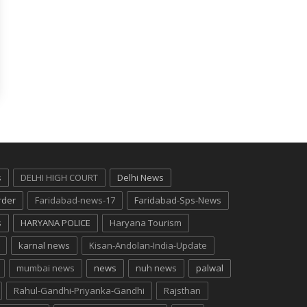
s
DELHI HIGH COURT
Delhi News
rder
Faridabad-news-17
Faridabad-Sps-News
s
HARYANA POLICE
Haryana Tourism
karnal news
Kisan-Andolan-India-Update
mumbai news
news
nuh news
palwal
Rahul-Gandhi-Priyanka-Gandhi
Rajsthan