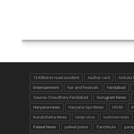
13-Killed-in-road-accident
Aadhar card
Ambala
Entertainment
Fair and Festivals
Faridabad
Gaurav-Chaudhary-Faridabad
Gurugram News
Haryana-news
Haryana-Sps-News
HISAR
i
Kurukshetra News
lampi virus
lucknow news
Palwal News
palwal police
Panchkula
pani