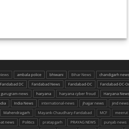
 News
ambala police
bhiwani
Bihar News
chandigarh new
Faridabad DC
Faridabad News
Faridabad-DC
Faridabad-DC-O
gurugram-news
haryana
haryana cyber froud
Haryana New
ndia
India News
international-news
jhajjar news
jind news
Mahendragarh
Mayank-Chaudhary-Faridabad
MCF
meerut
pat news
Politics
pratapgarh
PRAYAG NEWS
punjab news