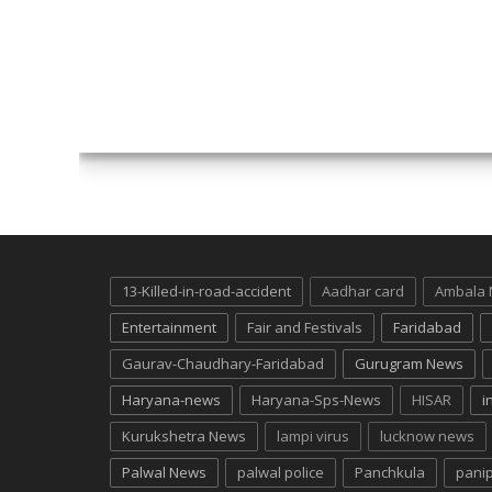
13-Killed-in-road-accident
Aadhar card
Ambala
Entertainment
Fair and Festivals
Faridabad
Gaurav-Chaudhary-Faridabad
Gurugram News
Haryana-news
Haryana-Sps-News
HISAR
i
Kurukshetra News
lampi virus
lucknow news
Palwal News
palwal police
Panchkula
pani