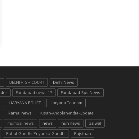
s
DELHI HIGH COURT
Delhi News
rder
Faridabad-news-17
Faridabad-Sps-News
s
HARYANA POLICE
Haryana Tourism
karnal news
Kisan-Andolan-India-Update
mumbai news
news
nuh news
palwal
Rahul-Gandhi-Priyanka-Gandhi
Rajsthan