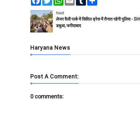
a
w
h
m
u
h
c
i
a
a
m
a
e
t
t
i
b
r
Next
b
t
s
l
l
e
लेजर वैली पार्क में सिविल ड्रेस में तैनात रहेगी पुलिस - S
o
e
A
r
डबुआ, फरीदाबाद
o
r
p
k
p
Haryana News
Post A Comment:
0 comments: