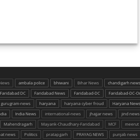
 News
ambala police
bhiwani
Bihar News
chandigarh new
Faridabad DC
Faridabad News
Faridabad-DC
Faridabad-DC-O
gurugram-news
haryana
haryana cyber froud
Haryana New
ndia
India News
international-news
jhajjar news
jind news
Mahendragarh
Mayank-Chaudhary-Faridabad
MCF
meerut
pat news
Politics
pratapgarh
PRAYAG NEWS
punjab news