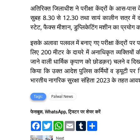
अतिरिक्त जिलाधीश ने परीक्षा केंद्रों के आस-पास के
सुबह 8.30 से 12.30 तथा सायं कालीन सत्र में 
स्टेट, फैक्स मीशान, डुप्लिकेटिंग मशीन का प्रयोग 
इसके अलावा पलवल में बनाए गए परीक्षा केंद्रों पर प
लिए 200 मीटर के दायरे में अनाधिकृत व्यक्तियों 
जाने वाली धार्मिक कृपाण को छोडक़र) चलने व दिखाने प
किया कि उक्त आदेश पुलिस कर्मियों व ड्यूटी पर न
भारतीय नागरिक सुरक्षा संहिता 2023 के तहत आवश
Tags:
Palwal News
फेसबुक, WhatsApp, ट्विटर पर शेयर करें
F
T
W
E
T
S
a
w
h
m
u
h
c
i
a
a
m
a
e
t
t
i
b
r
Next