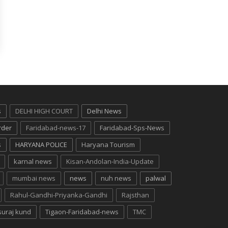
s
DELHI HIGH COURT
Delhi News
rder
Faridabad-news-17
Faridabad-Sps-News
s
HARYANA POLICE
Haryana Tourism
karnal news
Kisan-Andolan-India-Update
mumbai news
news
nuh news
palwal
Rahul-Gandhi-Priyanka-Gandhi
Rajsthan
suraj kund
Tigaon-Faridabad-news
TMC