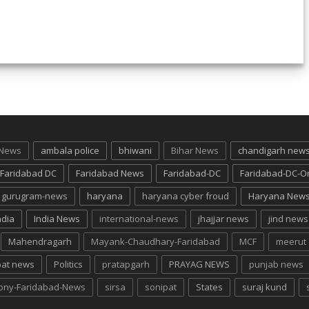
 News
ambala police
bhiwani
Bihar News
chandigarh new
Faridabad DC
Faridabad News
Faridabad-DC
Faridabad-DC-O
gurugram-news
haryana
haryana cyber froud
Haryana New
ndia
India News
international-news
jhajjar news
jind news
Mahendragarh
Mayank-Chaudhary-Faridabad
MCF
meerut
pat news
Politics
pratapgarh
PRAYAG NEWS
punjab news
lony-Faridabad-News
sirsa
sonipat
States
suraj kund