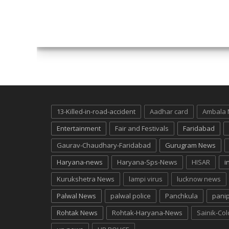
13-Killed-in-road-accident
Aadhar card
Ambala
Entertainment
Fair and Festivals
Faridabad
Gaurav-Chaudhary-Faridabad
Gurugram News
Haryana-news
Haryana-Sps-News
HISAR
i
Kurukshetra News
lampi virus
lucknow news
Palwal News
palwal police
Panchkula
pani
Rohtak News
Rohtak-Haryana-News
Sainik-Co