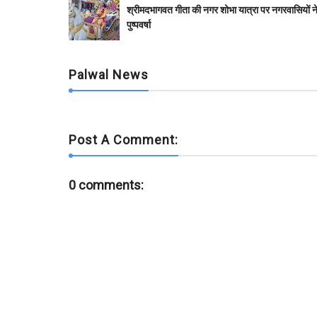
b
t
s
l
l
e
श्रीमदभागवत गीता की नगर शोभा यात्रा पर नगरवासियों न
o
e
A
r
पुष्पवर्षा
o
r
p
k
p
Palwal News
Post A Comment:
0 comments: