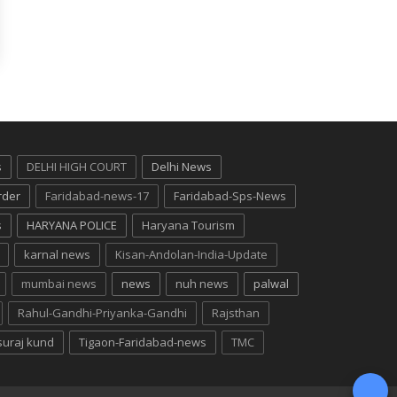
s
DELHI HIGH COURT
Delhi News
rder
Faridabad-news-17
Faridabad-Sps-News
s
HARYANA POLICE
Haryana Tourism
karnal news
Kisan-Andolan-India-Update
mumbai news
news
nuh news
palwal
Rahul-Gandhi-Priyanka-Gandhi
Rajsthan
suraj kund
Tigaon-Faridabad-news
TMC