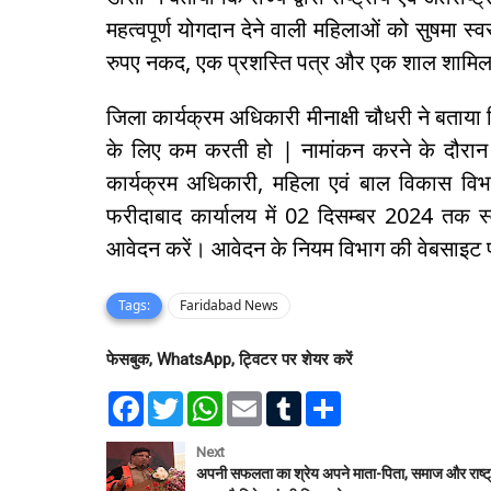
महत्वपूर्ण योगदान देने वाली महिलाओं को सुषमा स्
रुपए नकद, एक प्रशस्ति पत्र और एक शाल शामिल
जिला कार्यक्रम अधिकारी मीनाक्षी चौधरी ने बताय
के लिए कम करती हो | नामांकन करने के दौरान न
कार्यक्रम अधिकारी, महिला एवं बाल विकास विभ
फरीदाबाद कार्यालय में 02 दिसम्बर 2024 तक स्वय
आवेदन करें। आवेदन के नियम विभाग की वेबसाइट 
Tags:
Faridabad News
फेसबुक, WhatsApp, ट्विटर पर शेयर करें
F
T
W
E
T
S
a
w
h
m
u
h
c
i
a
a
m
a
e
t
t
i
b
r
Next
b
t
s
l
l
e
अपनी सफलता का श्रेय अपने माता-पिता, समाज और राष्ट्र
o
e
A
r