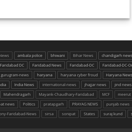
 News
ambala police
bhiwani
Bihar News
chandigarh new
Faridabad DC
Faridabad News
Faridabad-DC
Faridabad-DC-O
gurugram-news
haryana
haryana cyber froud
Haryana New
ndia
India News
international-news
jhajjar news
jind news
Mahendragarh
Mayank-Chaudhary-Faridabad
MCF
meerut
pat news
Politics
pratapgarh
PRAYAG NEWS
punjab news
lony-Faridabad-News
sirsa
sonipat
States
suraj kund