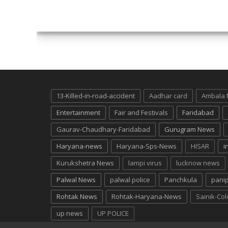
13-Killed-in-road-accident
Aadhar card
Ambala
Entertainment
Fair and Festivals
Faridabad
Gaurav-Chaudhary-Faridabad
Gurugram News
Haryana-news
Haryana-Sps-News
HISAR
i
Kurukshetra News
lampi virus
lucknow news
Palwal News
palwal police
Panchkula
pani
Rohtak News
Rohtak-Haryana-News
Sainik-Co
up news
UP POLICE