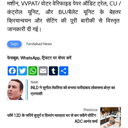
मशीन, VVPAT/ वोटर वेरिफाइड पेपर ऑडिट ट्रेल, CU /
कंट्रोल यूनिट, और BU/बैलेट यूनिट के बेहतर
क्रियान्वयन और सेटिंग की पूरी बारीकी से विस्तृत
जानकारी दी गई।
Tags:
Faridabad News
फेसबुक, WhatsApp, ट्विटर पर शेयर करें
F
T
W
E
T
S
a
w
h
m
u
h
c
i
a
a
m
a
e
t
t
i
b
r
Next
b
t
s
l
l
e
INLD ने सुनील तेवतिया को बनाया फरीदाबाद लोकसभा क्षेत्र का
o
e
A
r
प्रत्याशी
o
r
p
k
p
Previous
फॉर्म 12D के जरिये बुजुर्ग व दिव्यांग मतदाता घर से कर सकेंगे वोटिंग :
ADC आनंद शर्मा