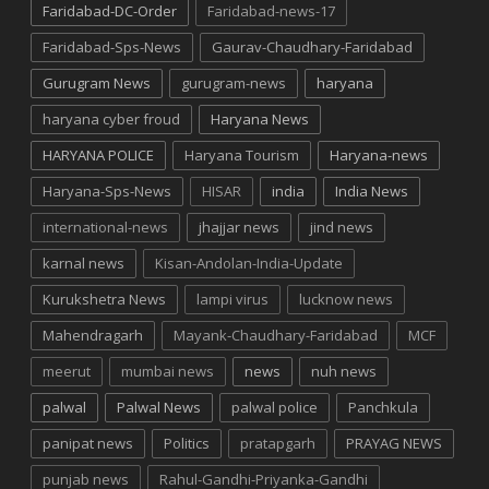
Faridabad-DC-Order
Faridabad-news-17
Faridabad-Sps-News
Gaurav-Chaudhary-Faridabad
Gurugram News
gurugram-news
haryana
haryana cyber froud
Haryana News
HARYANA POLICE
Haryana Tourism
Haryana-news
Haryana-Sps-News
HISAR
india
India News
international-news
jhajjar news
jind news
karnal news
Kisan-Andolan-India-Update
Kurukshetra News
lampi virus
lucknow news
Mahendragarh
Mayank-Chaudhary-Faridabad
MCF
meerut
mumbai news
news
nuh news
palwal
Palwal News
palwal police
Panchkula
panipat news
Politics
pratapgarh
PRAYAG NEWS
punjab news
Rahul-Gandhi-Priyanka-Gandhi