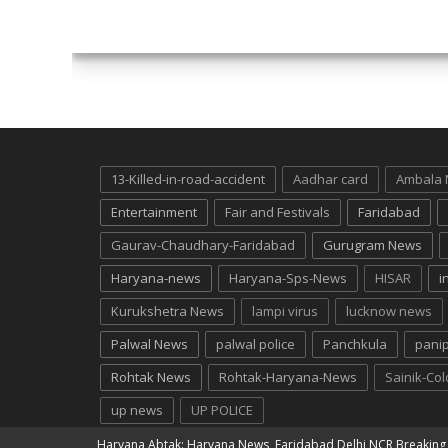
13-Killed-in-road-accident
Aadhar card
Ambala
Entertainment
Fair and Festivals
Faridabad
Gaurav-Chaudhary-Faridabad
Gurugram News
Haryana-news
Haryana-Sps-News
HISAR
i
Kurukshetra News
lampi virus
lucknow news
Palwal News
palwal police
Panchkula
pani
Rohtak News
Rohtak-Haryana-News
Sainik-Co
up news
UP POLICE
Haryana Abtak: Haryana News, Faridabad Delhi NCR Breakin