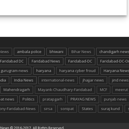
 News
ambala police
bhiwani
Bihar News
chandigarh new
Faridabad DC
Faridabad News
Faridabad-DC
Faridabad-DC-O
gurugram-news
haryana
haryana cyber froud
Haryana New
ndia
India News
international-news
jhajjar news
jind news
Mahendragarh
Mayank-Chaudhary-Faridabad
MCF
meerut
pat news
Politics
pratapgarh
PRAYAG NEWS
punjab news
lony-Faridabad-News
sirsa
sonipat
States
suraj kund
g News
© 2016-2017. All Rights Reserved.