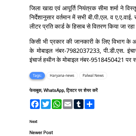
जिला खाद्य एवं आपूर्ति नियंत्रक सीमा शर्मा ने विस
निर्देशानुसार वर्तमान में सभी बी.पी.एल. व ए.ए.वा
लीटर प्रति कार्ड के हिसाब से वितरण किया जा रहा
किसी भी प्रकार की जानकारी के लिए विभाग के अ
के मोबाइल नंबर-7982037233, पी.डी.एस. इंच
इंचार्ज हथीन के मोबाइल नंबर-9518450421 पर स
Tags:
Haryana-news
Palwal News
फेसबुक, WhatsApp, ट्विटर पर शेयर करें
F
T
W
E
T
S
a
w
h
m
u
h
c
i
a
a
m
a
e
t
t
i
b
r
b
t
s
l
l
e
Next
o
e
A
r
o
r
p
Newer Post
k
p