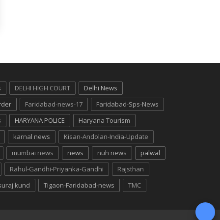
s
DELHI HIGH COURT
Delhi News
rder
Faridabad-news-17
Faridabad-Sps-News
s
HARYANA POLICE
Haryana Tourism
karnal news
Kisan-Andolan-India-Update
mumbai news
news
nuh news
palwal
Rahul-Gandhi-Priyanka-Gandhi
Rajsthan
suraj kund
Tigaon-Faridabad-news
TMC