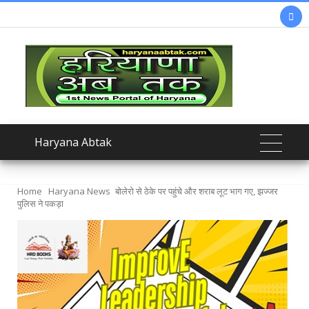

Haryana Abtak
Home
Haryana News
बोलेरो से ठेके पर पहुंचे और शराब लूट भाग गए, झज्जर
पुलिस ने पकड़ा