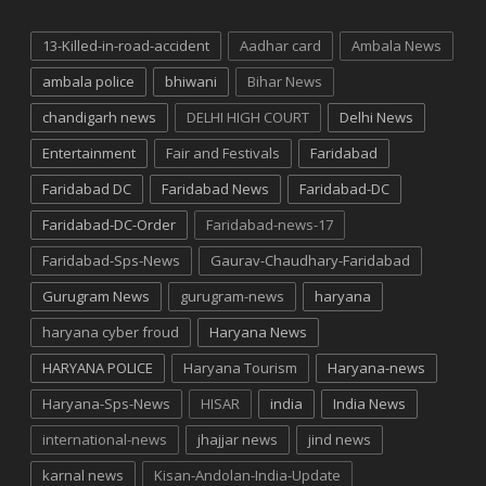
13-Killed-in-road-accident
Aadhar card
Ambala News
ambala police
bhiwani
Bihar News
chandigarh news
DELHI HIGH COURT
Delhi News
Entertainment
Fair and Festivals
Faridabad
Faridabad DC
Faridabad News
Faridabad-DC
Faridabad-DC-Order
Faridabad-news-17
Faridabad-Sps-News
Gaurav-Chaudhary-Faridabad
Gurugram News
gurugram-news
haryana
haryana cyber froud
Haryana News
HARYANA POLICE
Haryana Tourism
Haryana-news
Haryana-Sps-News
HISAR
india
India News
international-news
jhajjar news
jind news
karnal news
Kisan-Andolan-India-Update