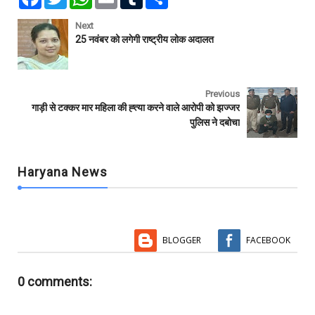
a
w
h
m
u
h
c
i
a
a
m
a
e
t
t
i
b
r
Next
b
t
s
l
l
e
25 नवंबर को लगेगी राष्ट्रीय लोक अदालत
o
e
A
r
o
r
p
k
p
Previous
गाड़ी से टक्कर मार महिला की ह्त्या करने वाले आरोपी को झज्जर
पुलिस ने दबोचा
Haryana News
BLOGGER
FACEBOOK
0 comments: