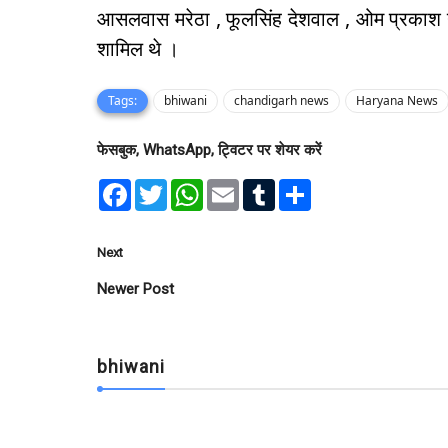
आसलवास मरेठा , फूलसिंह देशवाल , ओम प्रका
शामिल थे ।
Tags:
bhiwani
chandigarh news
Haryana News
फेसबुक, WhatsApp, ट्विटर पर शेयर करें
F
T
W
E
T
S
a
w
h
m
u
h
c
i
a
a
m
a
e
t
t
i
b
r
b
t
s
l
l
e
Next
o
e
A
r
o
r
p
Newer Post
k
p
bhiwani