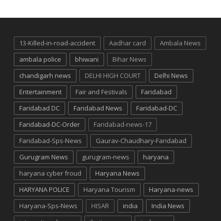
13-Killed-in-road-accident
Aadhar card
Ambala News
ambala police
bhiwani
Bihar News
chandigarh news
DELHI HIGH COURT
Delhi News
Entertainment
Fair and Festivals
Faridabad
Faridabad DC
Faridabad News
Faridabad-DC
Faridabad-DC-Order
Faridabad-news-17
Faridabad-Sps-News
Gaurav-Chaudhary-Faridabad
Gurugram News
gurugram-news
haryana
haryana cyber froud
Haryana News
HARYANA POLICE
Haryana Tourism
Haryana-news
Haryana-Sps-News
HISAR
india
India News