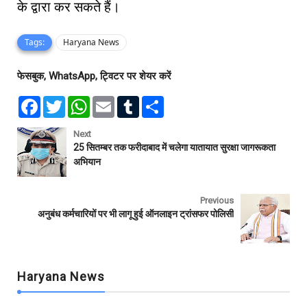
के द्वारा कर सकते हैं।
Tags:
Haryana News
फेसबुक, WhatsApp, ट्विटर पर शेयर करें
F
T
W
E
T
S
a
w
h
m
u
h
c
i
a
a
m
a
e
t
t
i
b
r
Next
b
t
s
l
l
e
25 सितम्बर तक फरीदाबाद में चलेगा यातायात सुरक्षा जागरूकता
o
e
A
r
अभियान
o
r
p
k
p
Previous
अनुबंध कर्मचारियों पर भी लागू हुई ऑनलाइन ट्रांसफर पोलिसी
Haryana News