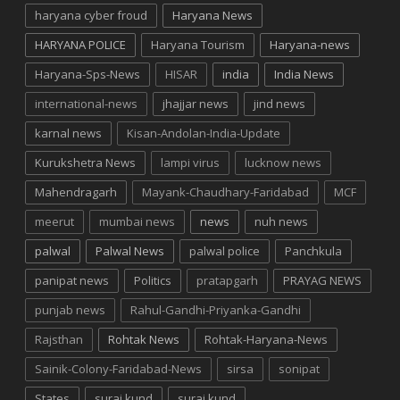
haryana cyber froud
Haryana News
HARYANA POLICE
Haryana Tourism
Haryana-news
Haryana-Sps-News
HISAR
india
India News
international-news
jhajjar news
jind news
karnal news
Kisan-Andolan-India-Update
Kurukshetra News
lampi virus
lucknow news
Mahendragarh
Mayank-Chaudhary-Faridabad
MCF
meerut
mumbai news
news
nuh news
palwal
Palwal News
palwal police
Panchkula
panipat news
Politics
pratapgarh
PRAYAG NEWS
punjab news
Rahul-Gandhi-Priyanka-Gandhi
Rajsthan
Rohtak News
Rohtak-Haryana-News
Sainik-Colony-Faridabad-News
sirsa
sonipat
States
suraj kund
suraj kund