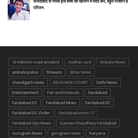
फरीदाबाद से गायब इस बच्चे को खोजने में मदद करें, बहुत परेशान हैं
परिजन
13-Killed-in-road-accident
Aadhar card
Ambala News
ambala police
bhiwani
Bihar News
chandigarh news
DELHI HIGH COURT
Delhi News
Entertainment
Fair and Festivals
Faridabad
Faridabad DC
Faridabad News
Faridabad-DC
Faridabad-DC-Order
Faridabad-news-17
Faridabad-Sps-News
Gaurav-Chaudhary-Faridabad
Gurugram News
gurugram-news
haryana