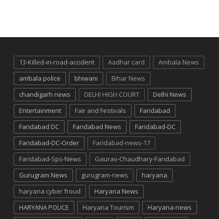
13-Killed-in-road-accident
Aadhar card
Ambala News
ambala police
bhiwani
Bihar News
chandigarh news
DELHI HIGH COURT
Delhi News
Entertainment
Fair and Festivals
Faridabad
Faridabad DC
Faridabad News
Faridabad-DC
Faridabad-DC-Order
Faridabad-news-17
Faridabad-Sps-News
Gaurav-Chaudhary-Faridabad
Gurugram News
gurugram-news
haryana
haryana cyber froud
Haryana News
HARYANA POLICE
Haryana Tourism
Haryana-news