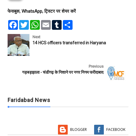
फेसबुक, WhatsApp, ट्विटर पर शेयर करें
F
T
W
E
T
S
a
w
h
m
u
h
c
i
a
a
m
a
e
t
t
i
b
r
Next
b
t
s
l
l
e
14 HCS officers transferred in Haryana
o
e
A
r
o
r
p
k
p
Previous
गड़बड़झाला - चंडीगढ़ के निशाने पर नगर निगम फरीदाबाद
Faridabad News
BLOGGER
FACEBOOK