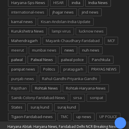
Haryana-Sps-News
HISAR
india
India News
international-news
jhajjar news
jind news
karnal news
Kisan-Andolan-India-Update
Kurukshetra News
lampi virus
lucknow news
Mahendragarh
Mayank-Chaudhary-Faridabad
MCF
meerut
mumbai news
news
nuh news
palwal
Palwal News
palwal police
Panchkula
panipat news
Politics
pratapgarh
PRAYAG NEWS
punjab news
Rahul-Gandhi-Priyanka-Gandhi
Rajsthan
Rohtak News
Rohtak-Haryana-News
Sainik-Colony-Faridabad-News
sirsa
sonipat
States
suraj kund
suraj kund
Tigaon-Faridabad-news
TMC
up news
UP POLICE
Haryana Abtak: Haryana News, Faridabad Delhi NCR Breaking News
©