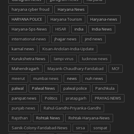
haryana cyber froud
Haryana News
HARYANA POLICE
Haryana Tourism
Haryana-news
Haryana-Sps-News
HISAR
india
India News
international-news
jhajjar news
jind news
karnal news
Kisan-Andolan-India-Update
Kurukshetra News
lampi virus
lucknow news
Mahendragarh
Mayank-Chaudhary-Faridabad
MCF
meerut
mumbai news
news
nuh news
palwal
Palwal News
palwal police
Panchkula
panipat news
Politics
pratapgarh
PRAYAG NEWS
punjab news
Rahul-Gandhi-Priyanka-Gandhi
Rajsthan
Rohtak News
Rohtak-Haryana-News
Sainik-Colony-Faridabad-News
sirsa
sonipat