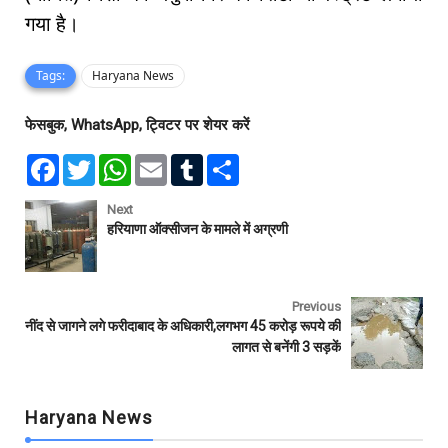
गया है।
Tags:
Haryana News
फेसबुक, WhatsApp, ट्विटर पर शेयर करें
F
T
W
E
T
S
a
w
h
m
u
h
c
i
a
a
m
a
e
t
t
i
b
r
Next
b
t
s
l
l
e
हरियाणा ऑक्सीजन के मामले में अग्रणी
o
e
A
r
o
r
p
k
p
Previous
नींद से जागने लगे फरीदाबाद के अधिकारी,लगभग 45 करोड़ रूपये की
लागत से बनेंगी 3 सड़कें
Haryana News