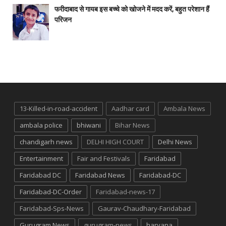
फरीदाबाद से गायब इस बच्चे को खोजने में मदद करें, बहुत परेशान हैं
परिजन
13-Killed-in-road-accident
Aadhar card
Ambala News
ambala police
bhiwani
Bihar News
chandigarh news
DELHI HIGH COURT
Delhi News
Entertainment
Fair and Festivals
Faridabad
Faridabad DC
Faridabad News
Faridabad-DC
Faridabad-DC-Order
Faridabad-news-17
Faridabad-Sps-News
Gaurav-Chaudhary-Faridabad
Gurugram News
gurugram-news
haryana