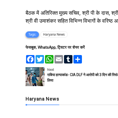
बैठक में अतिरिक्त मुख्य सचिव, श्री पी के दास, श्री 
श्री वी उमाशंकर सहित विभिन्न विभागों के वरिष्ठ 
Tags:
Haryana News
फेसबुक, WhatsApp, ट्विटर पर शेयर करें
F
T
W
E
T
S
a
w
h
m
u
h
c
i
a
a
m
a
e
t
t
i
b
r
Next
b
t
s
l
l
e
राबिया हत्याकांड- CIA DLF ने आरोपी को 3 दिन की रिमा
o
e
A
r
लिया
o
r
p
k
p
Haryana News