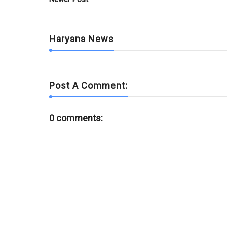
k
p
Haryana News
Post A Comment:
0 comments: