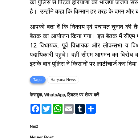
को पुलिस से पिटवा हरियाणा की भाजपा जजपा सरका
है। उन्होंने कहा कि किसान हर तरह के दमन और बर
आपको बता दें कि निकाय एवं पंचायत चुनाव की त
बैठक का आयोजन किया गया। इस बैठक में सीएम म
12 विधायक, पूर्व विधायक और लोकसभा व विधान
पदाधिकारी पहुंचे। वहीं सीएम आगमन का विरोध क
इसके बाद पुलिस ने किसानों पर लाठीचार्ज कर दिया
Tags:
Haryana News
फेसबुक, WhatsApp, ट्विटर पर शेयर करें
F
T
W
E
T
S
a
w
h
m
u
h
c
i
a
a
m
a
e
t
t
i
b
r
b
t
s
l
l
e
Next
o
e
A
r
o
r
p
Newer Post