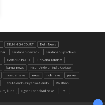
s
DELHI HIGH COURT
Delhi News
rder
Faridabad-news-17
Faridabad-Sps-News
s
HARYANA POLICE
Haryana Tourism
karnal news
Kisan-Andolan-India-Update
mumbai news
news
nuh news
palwal
Rahul-Gandhi-Priyanka-Gandhi
Rajsthan
suraj kund
Tigaon-Faridabad-news
TMC