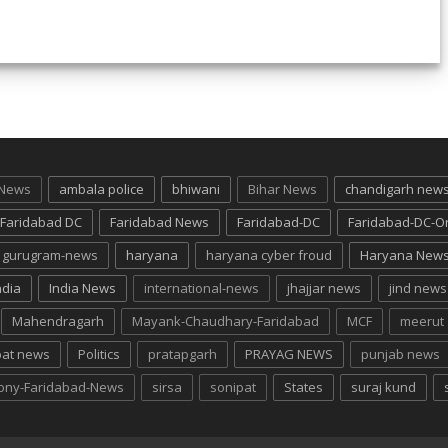
 News
ambala police
bhiwani
Bihar News
chandigarh new
Faridabad DC
Faridabad News
Faridabad-DC
Faridabad-DC-O
gurugram-news
haryana
haryana cyber froud
Haryana New
ndia
India News
international-news
jhajjar news
jind news
Mahendragarh
Mayank-Chaudhary-Faridabad
MCF
meerut
pat news
Politics
pratapgarh
PRAYAG NEWS
punjab news
lony-Faridabad-News
sirsa
sonipat
States
suraj kund