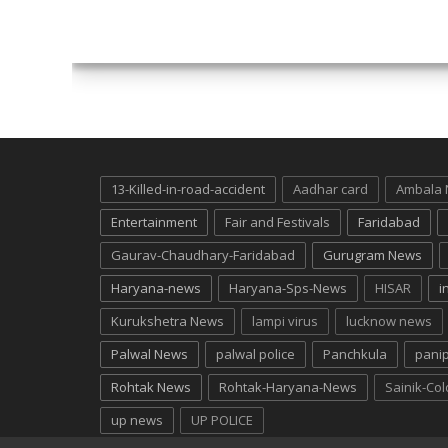
13-Killed-in-road-accident
Aadhar card
Ambala
Entertainment
Fair and Festivals
Faridabad
Gaurav-Chaudhary-Faridabad
Gurugram News
Haryana-news
Haryana-Sps-News
HISAR
i
Kurukshetra News
lampi virus
lucknow news
Palwal News
palwal police
Panchkula
pani
Rohtak News
Rohtak-Haryana-News
Sainik-Co
up news
UP POLICE