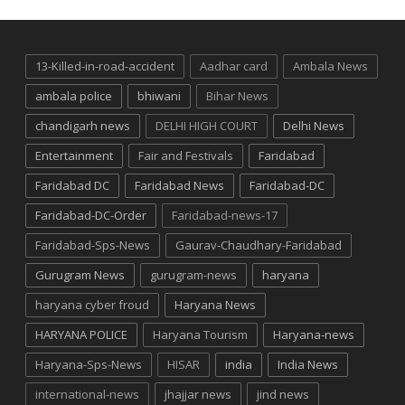
13-Killed-in-road-accident
Aadhar card
Ambala News
ambala police
bhiwani
Bihar News
chandigarh news
DELHI HIGH COURT
Delhi News
Entertainment
Fair and Festivals
Faridabad
Faridabad DC
Faridabad News
Faridabad-DC
Faridabad-DC-Order
Faridabad-news-17
Faridabad-Sps-News
Gaurav-Chaudhary-Faridabad
Gurugram News
gurugram-news
haryana
haryana cyber froud
Haryana News
HARYANA POLICE
Haryana Tourism
Haryana-news
Haryana-Sps-News
HISAR
india
India News
international-news
jhajjar news
jind news