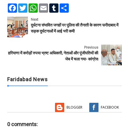
F
T
W
E
T
S
a
w
h
m
u
h
c
i
a
a
m
a
e
t
t
i
b
r
Next
b
t
s
l
l
e
दुर्धटना संभावित जगहों पर पुलिस की तैनाती के कारण फरीदाबाद में
o
e
A
r
सड़क दुर्घटनाओं में आई भरी कमी
o
r
p
k
p
Previous
हरियाणा में करोड़ों रुपया भ्रष्ट अधिकारी, नेताओं और पूंजीपतियों की
जेब में चला गया- कांग्रेस
Faridabad News
BLOGGER
FACEBOOK
0 comments: