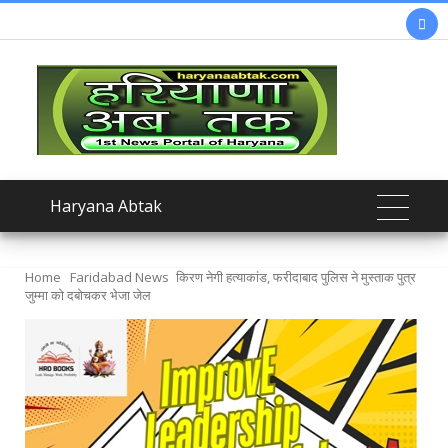

Haryana Abtak
Home
Faridabad News
किरण नेगी हत्याकांड, फरीदाबाद पुलिस ने मुस्ताक पुत्र
जुम्मा को दबोचकर भेजा जेल