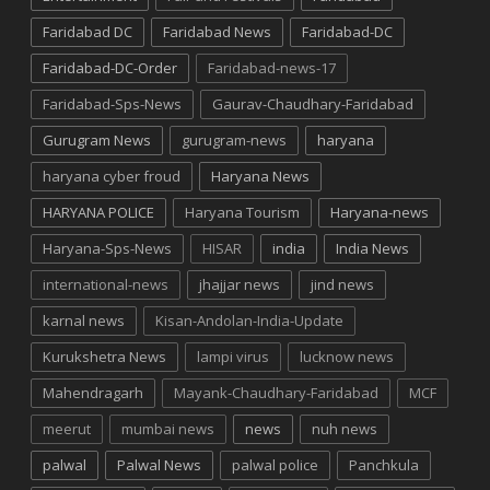
Faridabad DC
Faridabad News
Faridabad-DC
Faridabad-DC-Order
Faridabad-news-17
Faridabad-Sps-News
Gaurav-Chaudhary-Faridabad
Gurugram News
gurugram-news
haryana
haryana cyber froud
Haryana News
HARYANA POLICE
Haryana Tourism
Haryana-news
Haryana-Sps-News
HISAR
india
India News
international-news
jhajjar news
jind news
karnal news
Kisan-Andolan-India-Update
Kurukshetra News
lampi virus
lucknow news
Mahendragarh
Mayank-Chaudhary-Faridabad
MCF
meerut
mumbai news
news
nuh news
palwal
Palwal News
palwal police
Panchkula