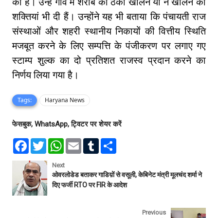
की हैं। उन्हें गांव में शराब का ठेका खोलने या न खोलने की
शक्तियां भी दी हैं। उन्होंने यह भी बताया कि पंचायती राज
संस्थाओं और शहरी स्थानीय निकायों की वित्तीय स्थिति
मजबूत करने के लिए सम्पत्ति के पंजीकरण पर लगाए गए
स्टाम्प शुल्क का दो प्रतिशत राजस्व प्रदान करने का
निर्णय लिया गया है।
Tags:
Haryana News
फेसबुक, WhatsApp, ट्विटर पर शेयर करें
F
T
W
E
T
S
a
w
h
m
u
h
c
i
a
a
m
a
e
t
t
i
b
r
Next
b
t
s
l
l
e
ओवरलोडेड बताकर गाडिय़ों से वसूली, केबिनेट मंत्री मूलचंद शर्मा ने
o
e
A
r
दिए फर्जी RTO पर FIR के आदेश
o
r
p
k
p
Previous