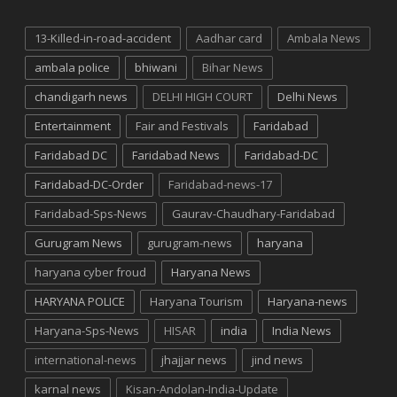
13-Killed-in-road-accident
Aadhar card
Ambala News
ambala police
bhiwani
Bihar News
chandigarh news
DELHI HIGH COURT
Delhi News
Entertainment
Fair and Festivals
Faridabad
Faridabad DC
Faridabad News
Faridabad-DC
Faridabad-DC-Order
Faridabad-news-17
Faridabad-Sps-News
Gaurav-Chaudhary-Faridabad
Gurugram News
gurugram-news
haryana
haryana cyber froud
Haryana News
HARYANA POLICE
Haryana Tourism
Haryana-news
Haryana-Sps-News
HISAR
india
India News
international-news
jhajjar news
jind news
karnal news
Kisan-Andolan-India-Update