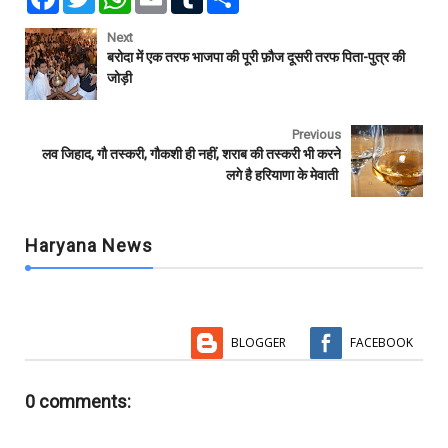
a
w
h
m
u
h
c
i
a
a
m
a
e
t
t
i
b
r
Next
b
t
s
l
l
e
बरोदा में एक तरफ भाजपा की पूरी फ़ौज दूसरी तरफ पिता-पुत्र की
o
e
A
r
जोड़ी
o
r
p
k
p
Previous
लव जिहाद, गौ तस्करी, गौकशी ही नहीं, शराब की तस्करी भी करने
लगे है हरियाणा के मेवाती
Haryana News
BLOGGER
FACEBOOK
0 comments: