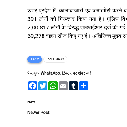
उत्तर प्रदेश में कालाबाजारी एवं जमाखोरी करन
391 लोगों को गिरफ्तार किया गया है। पुलिस विभा
2,00,817 लोगों के विरुद्ध एफआईआर दर्ज की गई।
69,278 वाहन सीज किए गए हैं। अतिरिक्त मुख्य सचि
Tags:
India News
फेसबुक, WhatsApp, ट्विटर पर शेयर करें
F
T
W
E
T
S
a
w
h
m
u
h
c
i
a
a
m
a
e
t
t
i
b
r
b
t
s
l
l
e
Next
o
e
A
r
o
r
p
Newer Post
k
p