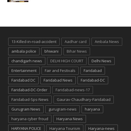
13-Killed-in-road-accident
Aadhar card
Ambala News
ambala police
bhiwani
Bihar News
chandigarh news
DELHI HIGH COURT
Delhi News
Entertainment
Fair and Festivals
Faridabad
Faridabad DC
Faridabad News
Faridabad-DC
Faridabad-DC-Order
Faridabad-news-17
Faridabad-Sps-News
Gaurav-Chaudhary-Faridabad
Gurugram News
gurugram-news
haryana
haryana cyber froud
Haryana News
HARYANA POLICE
Haryana Tourism
Haryana-news