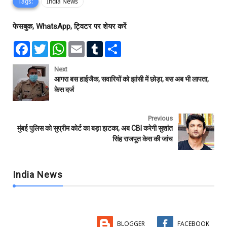
Tags:
India News
फेसबुक, WhatsApp, ट्विटर पर शेयर करें
F
T
W
E
T
S
a
w
h
m
u
h
c
i
a
a
m
a
e
t
t
i
b
r
Next
b
t
s
l
l
e
आगरा बस हाईजैक, सवारियों को झांसी में छोड़ा, बस अब भी लापता,
o
e
A
r
केस दर्ज
o
r
p
k
p
Previous
मुंबई पुलिस को सुप्रीम कोर्ट का बड़ा झटका, अब CBI करेगी सुशांत
सिंह राजपूत केस की जांच
India News
BLOGGER
FACEBOOK