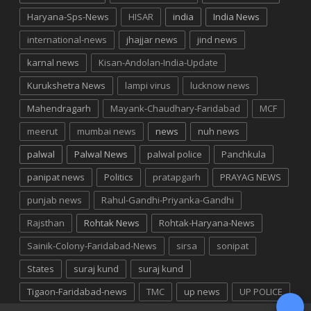
Haryana-Sps-News
HISAR
india
India News
international-news
jhajjar news
jind news
karnal news
Kisan-Andolan-India-Update
Kurukshetra News
lampi virus
lucknow news
Mahendragarh
Mayank-Chaudhary-Faridabad
MCF
meerut
mumbai news
news
nuh news
palwal
Palwal News
palwal police
Panchkula
panipat news
Politics
pratapgarh
PRAYAG NEWS
punjab news
Rahul-Gandhi-Priyanka-Gandhi
Rajsthan
Rohtak News
Rohtak-Haryana-News
Sainik-Colony-Faridabad-News
sirsa
sonipat
States
suraj kund
suraj kund
Tigaon-Faridabad-news
TMC
up news
UP POLICE