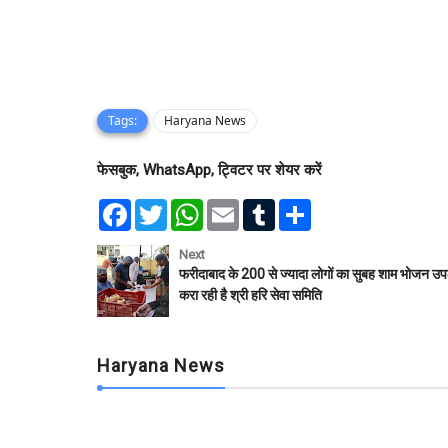
Tags:
Haryana News
फेसबुक, WhatsApp, ट्विटर पर शेयर करें
F
T
W
E
T
S
a
w
h
m
u
h
c
i
a
a
m
a
e
t
t
i
b
r
Next
b
t
s
l
l
e
फरीदाबाद के 200 से ज्यादा लोगों का सुबह शाम भोजन उप
o
e
A
r
करा रही है श्री हरि सेवा समिति
o
r
p
k
p
Haryana News