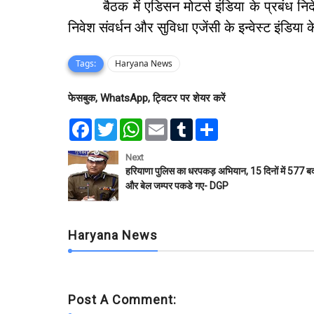
बैठक में एडिसन मोटर्स इंडिया के प्रबंध निदेश
निवेश संवर्धन और सुविधा एजेंसी के इन्वेस्ट इंडिया
Tags:
Haryana News
फेसबुक, WhatsApp, ट्विटर पर शेयर करें
F
T
W
E
T
S
a
w
h
m
u
h
c
i
a
a
m
a
e
t
t
i
b
r
Next
b
t
s
l
l
e
हरियाणा पुलिस का धरपकड़ अभियान, 15 दिनों में 577 
o
e
A
r
और बेल जम्पर पकडे गए- DGP
o
r
p
k
p
Haryana News
Post A Comment: