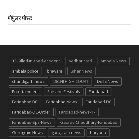
पॉपुलर पोस्ट
13-Killed-in-road-accident
Aadhar card
Ambala News
ambala police
bhiwani
Bihar News
chandigarh news
DELHI HIGH COURT
Delhi News
Entertainment
Fair and Festivals
Faridabad
Faridabad DC
Faridabad News
Faridabad-DC
Faridabad-DC-Order
Faridabad-news-17
Faridabad-Sps-News
Gaurav-Chaudhary-Faridabad
Gurugram News
gurugram-news
haryana