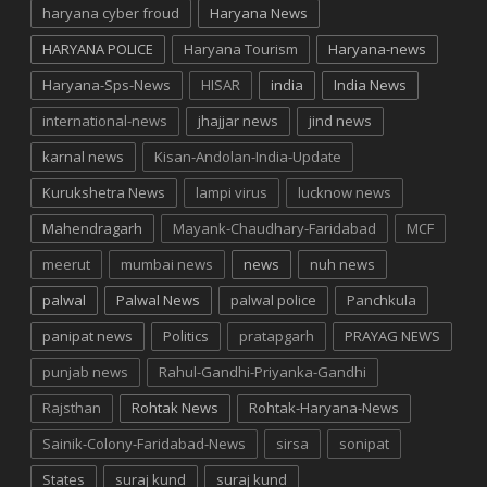
haryana cyber froud
Haryana News
HARYANA POLICE
Haryana Tourism
Haryana-news
Haryana-Sps-News
HISAR
india
India News
international-news
jhajjar news
jind news
karnal news
Kisan-Andolan-India-Update
Kurukshetra News
lampi virus
lucknow news
Mahendragarh
Mayank-Chaudhary-Faridabad
MCF
meerut
mumbai news
news
nuh news
palwal
Palwal News
palwal police
Panchkula
panipat news
Politics
pratapgarh
PRAYAG NEWS
punjab news
Rahul-Gandhi-Priyanka-Gandhi
Rajsthan
Rohtak News
Rohtak-Haryana-News
Sainik-Colony-Faridabad-News
sirsa
sonipat
States
suraj kund
suraj kund