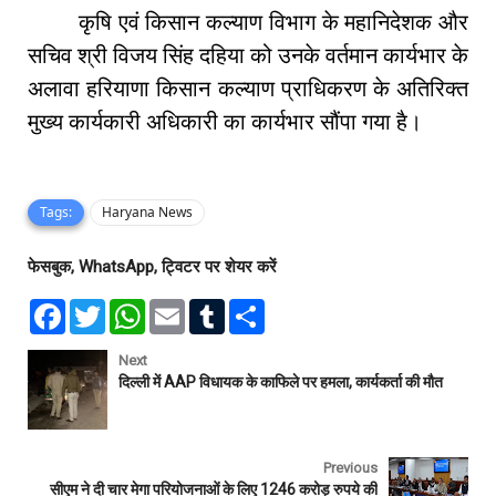
कृषि एवं किसान कल्याण विभाग के महानिदेशक और
सचिव श्री विजय सिंह दहिया को उनके वर्तमान कार्यभार के
अलावा हरियाणा किसान कल्याण प्राधिकरण के अतिरिक्त
मुख्य कार्यकारी अधिकारी का कार्यभार सौंपा गया है।
Tags:
Haryana News
फेसबुक, WhatsApp, ट्विटर पर शेयर करें
F
T
W
E
T
S
a
w
h
m
u
h
c
i
a
a
m
a
e
t
t
i
b
r
Next
b
t
s
l
l
e
दिल्ली में AAP विधायक के काफिले पर हमला, कार्यकर्ता की मौत
o
e
A
r
o
r
p
k
p
Previous
सीएम ने दी चार मेगा परियोजनाओं के लिए 1246 करोड़ रुपये की