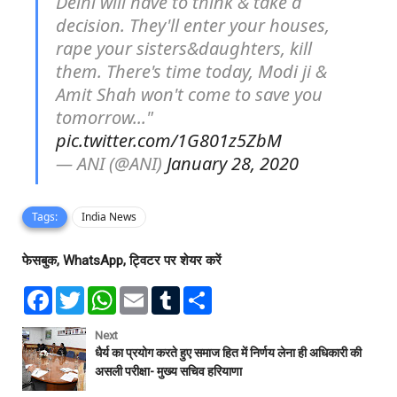
Delhi will have to think & take a
decision. They'll enter your houses,
rape your sisters&daughters, kill
them. There's time today, Modi ji &
Amit Shah won't come to save you
tomorrow..."
pic.twitter.com/1G801z5ZbM
— ANI (@ANI)
January 28, 2020
Tags:
India News
फेसबुक, WhatsApp, ट्विटर पर शेयर करें
F
T
W
E
T
S
a
w
h
m
u
h
c
i
a
a
m
a
e
t
t
i
b
r
Next
b
t
s
l
l
e
धैर्य का प्रयोग करते हुए समाज हित में निर्णय लेना ही अधिकारी की
o
e
A
r
असली परीक्षा- मुख्य सचिव हरियाणा
o
r
p
k
p