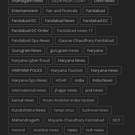
chandigarh news
DELHI HIGH COURT
Delhi News
Entertainment
Fair and Festivals
Faridabad
Faridabad DC
Faridabad News
Faridabad-DC
Faridabad-DC-Order
Faridabad-news-17
Faridabad-Sps-News
Gaurav-Chaudhary-Faridabad
Gurugram News
gurugram-news
haryana
haryana cyber froud
Haryana News
HARYANA POLICE
Haryana Tourism
Haryana-news
Haryana-Sps-News
HISAR
india
India News
international-news
jhajjar news
jind news
karnal news
Kisan-Andolan-India-Update
Kurukshetra News
lampi virus
lucknow news
Mahendragarh
Mayank-Chaudhary-Faridabad
MCF
meerut
mumbai news
news
nuh news