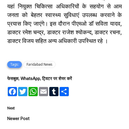
यहां नियुक्त चिकित्सा अधिकारियों के सहयोग से आम
जनता को बेहतर स्वास्थ्य सुविधाएं उपलब्ध करवाने के
प्रयास किए जाएंगे। इस दौरान पीएमओ डॉ सविता यादव,
डाक्टर रमेश चन्द्र, डाक्टर राजेश श्योकन्द, डाक्टर रचना,
डाक्टर विजय सहित अन्य अधिकारी उपस्थित रहे ।
Tags:
Faridabad News
फेसबुक, WhatsApp, ट्विटर पर शेयर करें
F
T
W
E
T
S
a
w
h
m
u
h
c
i
a
a
m
a
e
t
t
i
b
r
b
t
s
l
l
e
Next
o
e
A
r
o
r
p
Newer Post
k
p