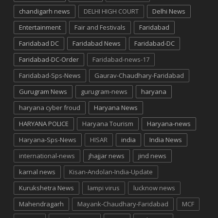
chandigarh news
DELHI HIGH COURT
Delhi News
Entertainment
Fair and Festivals
Faridabad
Faridabad DC
Faridabad News
Faridabad-DC
Faridabad-DC-Order
Faridabad-news-17
Faridabad-Sps-News
Gaurav-Chaudhary-Faridabad
Gurugram News
gurugram-news
haryana
haryana cyber froud
Haryana News
HARYANA POLICE
Haryana Tourism
Haryana-news
Haryana-Sps-News
HISAR
india
India News
international-news
jhajjar news
jind news
karnal news
Kisan-Andolan-India-Update
Kurukshetra News
lampi virus
lucknow news
Mahendragarh
Mayank-Chaudhary-Faridabad
MCF