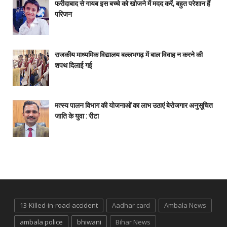
फरीदाबाद से गायब इस बच्चे को खोजने में मदद करें, बहुत परेशान हैं
परिजन
राजकीय माध्यमिक विद्यालय बल्लभगढ़ में बाल विवाह न करने की
शपथ दिलाई गई
मत्स्य पालन विभाग की योजनाओं का लाभ उठाएं बेरोजगार अनुसूचित
जाति के युवा : रीटा
13-Killed-in-road-accident
Aadhar card
Ambala News
ambala police
bhiwani
Bihar News