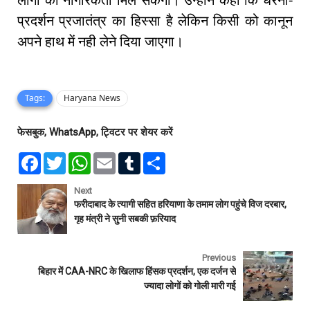
प्रदर्शन प्रजातंत्र का हिस्सा है लेकिन किसी को कानून
अपने हाथ में नही लेने दिया जाएगा।
Tags:
Haryana News
फेसबुक, WhatsApp, ट्विटर पर शेयर करें
F
T
W
E
T
S
a
w
h
m
u
h
c
i
a
a
m
a
e
t
t
i
b
r
Next
b
t
s
l
l
e
फरीदाबाद के त्यागी सहित हरियाणा के तमाम लोग पहुंचे विज दरबार,
o
e
A
r
गृह मंत्री ने सुनी सबकी फ़रियाद
o
r
p
k
p
Previous
बिहार में CAA-NRC के खिलाफ हिंसक प्रदर्शन, एक दर्जन से
ज्यादा लोगों को गोली मारी गई