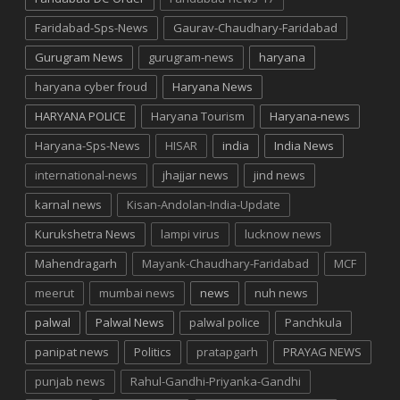
Faridabad-Sps-News
Gaurav-Chaudhary-Faridabad
Gurugram News
gurugram-news
haryana
haryana cyber froud
Haryana News
HARYANA POLICE
Haryana Tourism
Haryana-news
Haryana-Sps-News
HISAR
india
India News
international-news
jhajjar news
jind news
karnal news
Kisan-Andolan-India-Update
Kurukshetra News
lampi virus
lucknow news
Mahendragarh
Mayank-Chaudhary-Faridabad
MCF
meerut
mumbai news
news
nuh news
palwal
Palwal News
palwal police
Panchkula
panipat news
Politics
pratapgarh
PRAYAG NEWS
punjab news
Rahul-Gandhi-Priyanka-Gandhi