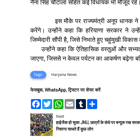
नैना सिंह चौटाला सहित कई विधायक भी मौजूद रहे
इस मौके पर राज्यमंत्री अनूप धानक ने कहा कि उ
करेंगे। उन्होंने कहा कि हरियाणा सरकार ने उन्
जिम्मेदारी सौंपी है, जिसे निभाते हुए चहुंमुखी विक
उन्होंने कहा कि ऐतिहासिक वस्तुओं और सभ्यताओ
जाएगा, जिससे न केवल पर्यटन का आकर्षण बढ़ेगा बल
Tags:
Haryana News
फेसबुक, WhatsApp, ट्विटर पर शेयर करें
F
T
W
E
T
S
a
w
h
m
u
h
c
i
a
a
m
a
e
t
t
i
b
r
Next
b
t
s
l
l
e
हाईजैक हो चुका JNU, छात्रों के कंधे पर बन्दूक रख सरक
o
e
A
r
निशाना साधते हैं कुछ लोग
o
r
p
k
p