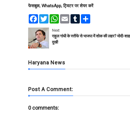
फेसबुक, WhatsApp, ट्विटर पर शेयर करें
F
T
W
E
T
S
a
w
h
m
u
h
c
i
a
a
m
a
e
t
t
i
b
r
Next
b
t
s
l
l
e
राहुल गांधी के स्तीफे से भाजपा में शोक की लहर? मोदी-शाह
o
e
A
r
दुखी
o
r
p
k
p
Haryana News
Post A Comment:
0 comments: