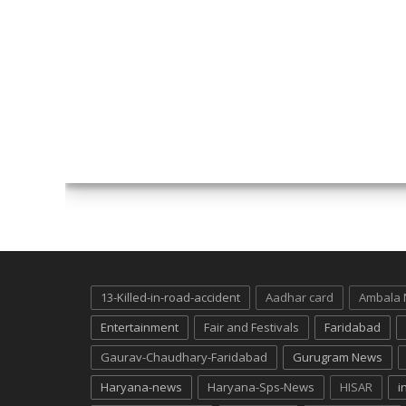
13-Killed-in-road-accident
Aadhar card
Ambala
Entertainment
Fair and Festivals
Faridabad
Gaurav-Chaudhary-Faridabad
Gurugram News
Haryana-news
Haryana-Sps-News
HISAR
i