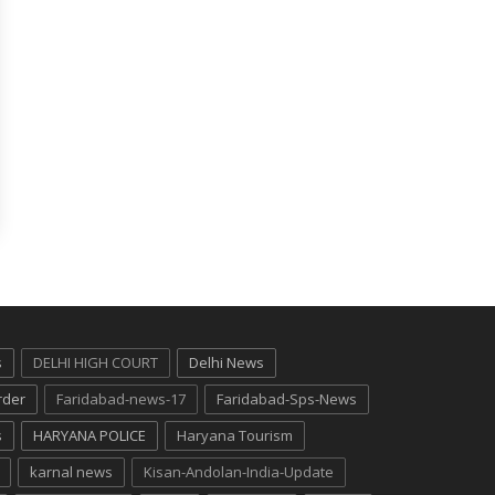
s
DELHI HIGH COURT
Delhi News
rder
Faridabad-news-17
Faridabad-Sps-News
s
HARYANA POLICE
Haryana Tourism
karnal news
Kisan-Andolan-India-Update