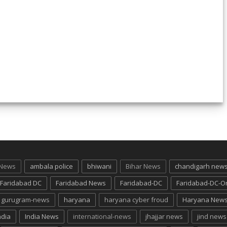
 News
ambala police
bhiwani
Bihar News
chandigarh new
Faridabad DC
Faridabad News
Faridabad-DC
Faridabad-DC-O
gurugram-news
haryana
haryana cyber froud
Haryana New
ndia
India News
international-news
jhajjar news
jind news