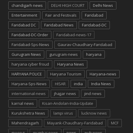
chandigarh news
DELHI HIGH COURT
Delhi News
Entertainment
Fair and Festivals
Faridabad
Faridabad DC
Faridabad News
Faridabad-DC
Faridabad-DC-Order
Faridabad-news-17
Faridabad-Sps-News
Gaurav-Chaudhary-Faridabad
Gurugram News
gurugram-news
haryana
haryana cyber froud
Haryana News
HARYANA POLICE
Haryana Tourism
Haryana-news
Haryana-Sps-News
HISAR
india
India News
international-news
jhajjar news
jind news
karnal news
Kisan-Andolan-India-Update
Kurukshetra News
lampi virus
lucknow news
Mahendragarh
Mayank-Chaudhary-Faridabad
MCF
meerut
mumbai news
news
nuh news