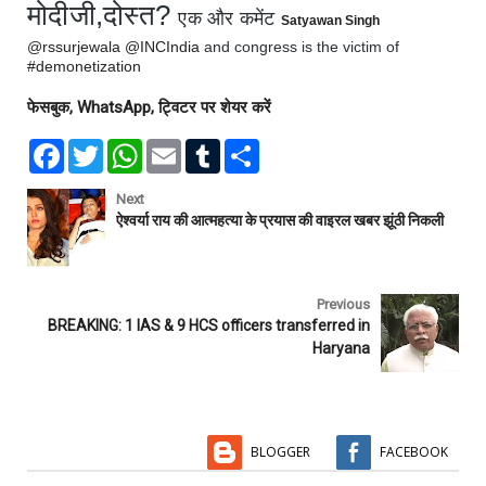
मोदीजी,दोस्त? 
एक और कमेंट 
Satyawan Singh
@
rssurjewala
@
INCIndia
 and congress is the victim of 
#
demonetization
फेसबुक, WhatsApp, ट्विटर पर शेयर करें
F
T
W
E
T
S
a
w
h
m
u
h
c
i
a
a
m
a
e
t
t
i
b
r
Next
b
t
s
l
l
e
ऐश्वर्या राय की आत्महत्या के प्रयास की वाइरल खबर झूंठी निकली
o
e
A
r
o
r
p
k
p
Previous
BREAKING: 1 IAS & 9 HCS officers transferred in
Haryana
BLOGGER
FACEBOOK