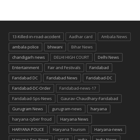
13-Killed-in-road-accident
Aadhar card
Ambala News
ambala police
bhiwani
Bihar News
chandigarh news
DELHI HIGH COURT
Delhi News
Entertainment
Fair and Festivals
Faridabad
Faridabad DC
Faridabad News
Faridabad-DC
Faridabad-DC-Order
Faridabad-news-17
Faridabad-Sps-News
Gaurav-Chaudhary-Faridabad
Gurugram News
gurugram-news
haryana
haryana cyber froud
Haryana News
HARYANA POLICE
Haryana Tourism
Haryana-news
Haryana-Sps-News
HISAR
india
India News