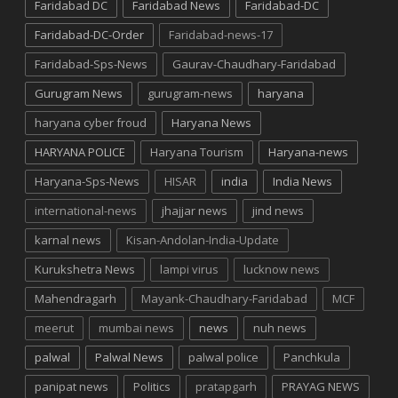
Faridabad DC
Faridabad News
Faridabad-DC
Faridabad-DC-Order
Faridabad-news-17
Faridabad-Sps-News
Gaurav-Chaudhary-Faridabad
Gurugram News
gurugram-news
haryana
haryana cyber froud
Haryana News
HARYANA POLICE
Haryana Tourism
Haryana-news
Haryana-Sps-News
HISAR
india
India News
international-news
jhajjar news
jind news
karnal news
Kisan-Andolan-India-Update
Kurukshetra News
lampi virus
lucknow news
Mahendragarh
Mayank-Chaudhary-Faridabad
MCF
meerut
mumbai news
news
nuh news
palwal
Palwal News
palwal police
Panchkula
panipat news
Politics
pratapgarh
PRAYAG NEWS