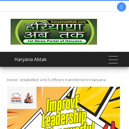

Haryana Abtak
Home
Unlabelled
4 HCS officers transferred In Haryana