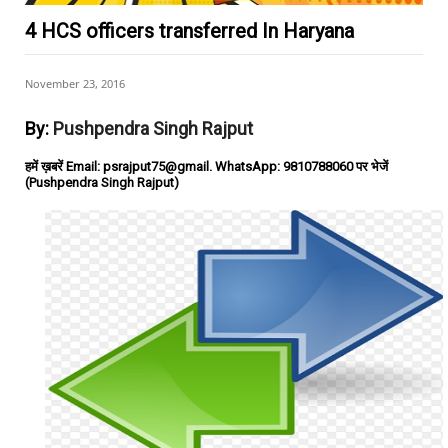
4 HCS officers transferred In Haryana
November 23, 2016
By:
Pushpendra Singh Rajput
हमें ख़बरें Email: psrajput75@gmail. WhatsApp: 9810788060 पर भेजें
(Pushpendra Singh Rajput)