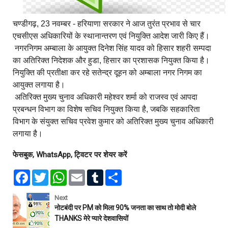
चण्डीगढ़, 23 नवम्बर - हरियाणा सरकार ने आज तुरंत प्रभाव से चार
एचसीएस अधिकारियों के स्थानान्तरण एवं नियुक्ति आदेश जारी किए हैं।
नगरनिगम अम्बाला के आयुक्त दिनेश सिंह यादव को हिसार शहरी सम्पदा
का अतिरिक्त निदेशक और हुडा, हिसार का प्रशासक नियुक्त किया है।
नियुक्ति की प्रतीक्षा कर रहे सतेन्द्र दूहन को अम्बाला नगर निगम का
आयुक्त लगाया है।
अतिरिक्त मुख्य चुनाव अधिकारी महेश्वर शर्मा को राजस्व एवं आपदा
प्रबन्धन विभाग का विशेष सचिव नियुक्त किया है, जबकि सहकारिता
विभाग के संयुक्त सचिव प्रवेश कुमार को अतिरिक्त मुख्य चुनाव अधिकारी
लगाया है।
फेसबुक, WhatsApp, ट्विटर पर शेयर करें
F
T
W
E
T
S
a
w
h
m
u
h
c
i
a
a
m
a
e
t
t
i
b
r
Next
b
t
s
l
l
e
नोटबंदी पर PM को मिला 90% जनता का साथ तो मोदी बोले
o
e
A
r
THANKS मेरे प्यारे देशवासियों
o
r
p