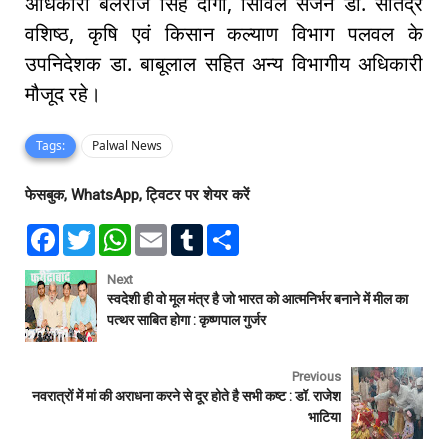
अधिकारी बलराज सिंह दांगी, सिविल सर्जन डा. सतिंद्र
वशिष्ठ, कृषि एवं किसान कल्याण विभाग पलवल के
उपनिदेशक डा. बाबूलाल सहित अन्य विभागीय अधिकारी
मौजूद रहे।
Tags:
Palwal News
फेसबुक, WhatsApp, ट्विटर पर शेयर करें
F
T
W
E
T
S
a
w
h
m
u
h
c
i
a
a
m
a
e
t
t
i
b
r
Next
b
t
s
l
l
e
स्वदेशी ही वो मूल मंत्र है जो भारत को आत्मनिर्भर बनाने में मील का
o
e
A
r
पत्थर साबित होगा : कृष्णपाल गुर्जर
o
r
p
k
p
Previous
नवरात्रों में मां की अराधना करने से दूर होते है सभी कष्ट : डॉ. राजेश
भाटिया