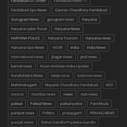
Faridabad-DC-Order
Faridabad-news-17
Faridabad-Sps-News
Gaurav-Chaudhary-Faridabad
Gurugram News
gurugram-news
haryana
haryana cyber froud
Haryana News
HARYANA POLICE
Haryana Tourism
Haryana-news
Haryana-Sps-News
HISAR
india
India News
international-news
jhajjar news
jind news
karnal news
Kisan-Andolan-India-Update
Kurukshetra News
lampi virus
lucknow news
Mahendragarh
Mayank-Chaudhary-Faridabad
MCF
meerut
mumbai news
news
nuh news
palwal
Palwal News
palwal police
Panchkula
panipat news
Politics
pratapgarh
PRAYAG NEWS
punjab news
Rahul-Gandhi-Priyanka-Gandhi