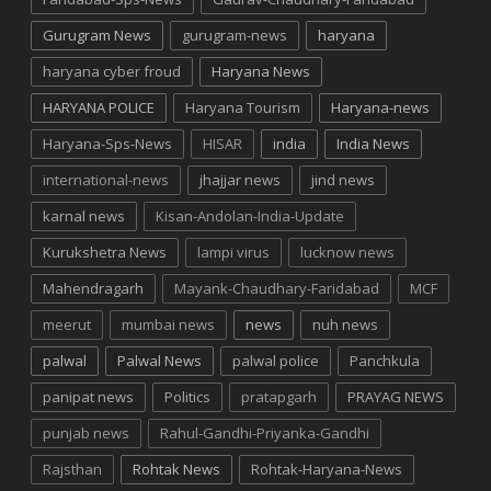
Gurugram News
gurugram-news
haryana
haryana cyber froud
Haryana News
HARYANA POLICE
Haryana Tourism
Haryana-news
Haryana-Sps-News
HISAR
india
India News
international-news
jhajjar news
jind news
karnal news
Kisan-Andolan-India-Update
Kurukshetra News
lampi virus
lucknow news
Mahendragarh
Mayank-Chaudhary-Faridabad
MCF
meerut
mumbai news
news
nuh news
palwal
Palwal News
palwal police
Panchkula
panipat news
Politics
pratapgarh
PRAYAG NEWS
punjab news
Rahul-Gandhi-Priyanka-Gandhi
Rajsthan
Rohtak News
Rohtak-Haryana-News