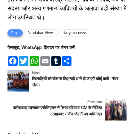
सदस्य और अन्य गणमान्य व्यक्तियों के अलावा बड़ी संख्या में
लोग उपस्थित थे।
Tags:
Faridabad News
Haryana-news
फेसबुक, WhatsApp, ट्विटर पर शेयर करें
F
T
W
E
T
S
a
w
h
m
u
h
c
i
a
a
m
a
e
t
t
i
b
r
Next
b
t
s
l
l
e
खिलाड़ियों को खेल के लिए नहीं आने दी जाएगी कोई कमी : गौरव
o
e
A
r
गौतम
o
r
p
k
p
Previous
फरीदाबाद पत्रकार एसोसिएशन ने किया हरियाणा CM के मीडिया
सलाहकार राजीव जेटली का अभिनंदन