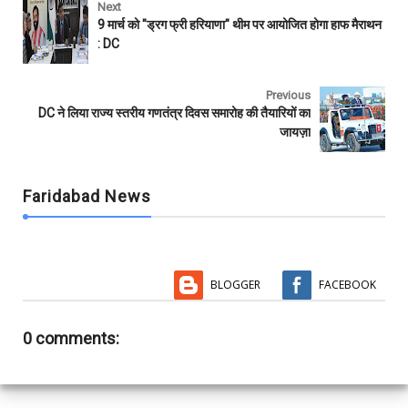
e
t
t
i
b
r
Next
b
t
s
l
l
e
9 मार्च को "ड्रग फ्री हरियाणा" थीम पर आयोजित होगा हाफ मैराथन
o
e
A
r
: DC
o
r
p
k
p
Previous
DC ने लिया राज्य स्तरीय गणतंत्र दिवस समारोह की तैयारियों का
जायज़ा
Faridabad News
BLOGGER
FACEBOOK
0 comments: