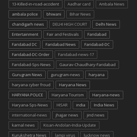
13-Killed-in-road-accident
Aadhar card
Ambala News
ambala police
bhiwani
Bihar News
chandigarh news
DELHI HIGH COURT
Delhi News
Entertainment
Fair and Festivals
Faridabad
Faridabad DC
Faridabad News
Faridabad-DC
Faridabad-DC-Order
Faridabad-news-17
Faridabad-Sps-News
Gaurav-Chaudhary-Faridabad
Gurugram News
gurugram-news
haryana
haryana cyber froud
Haryana News
HARYANA POLICE
Haryana Tourism
Haryana-news
Haryana-Sps-News
HISAR
india
India News
international-news
jhajjar news
jind news
karnal news
Kisan-Andolan-India-Update
Kurukshetra News
lampi virus
lucknow news