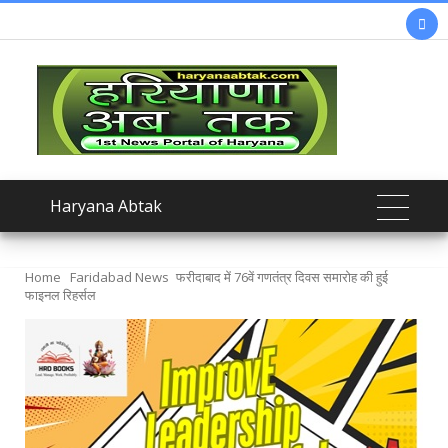

Haryana Abtak
Home
Faridabad News
फरीदाबाद में 76वें गणतंत्र दिवस समारोह की हुई
फाइनल रिहर्सल