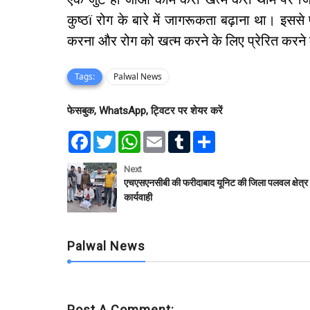
कुष्ठï रोग के बारे में जागरूकता बढ़ाना था। इससे
करना और रोग को खत्म करने के लिए प्रेरित करने
Tags:
Palwal News
फेसबुक, WhatsApp, ट्विटर पर शेयर करें
F
T
W
E
T
S
a
w
h
m
u
h
c
i
a
a
m
a
e
t
t
i
b
r
Next
b
t
s
l
l
e
एचएसएनसीबी की फरीदाबाद यूनिट की जिला पलवल क्षेत्र 
o
e
A
r
कार्यवाही
o
r
p
k
p
Palwal News
Post A Comment: