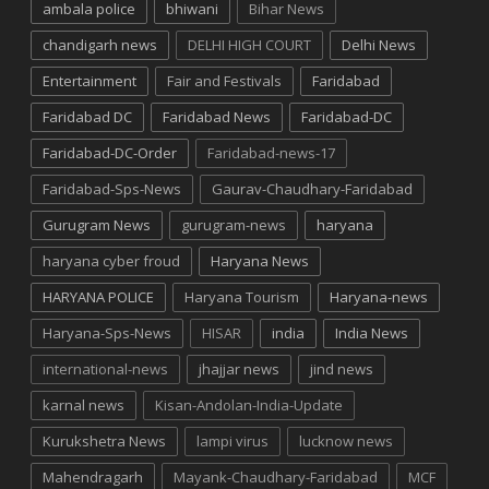
ambala police
bhiwani
Bihar News
chandigarh news
DELHI HIGH COURT
Delhi News
Entertainment
Fair and Festivals
Faridabad
Faridabad DC
Faridabad News
Faridabad-DC
Faridabad-DC-Order
Faridabad-news-17
Faridabad-Sps-News
Gaurav-Chaudhary-Faridabad
Gurugram News
gurugram-news
haryana
haryana cyber froud
Haryana News
HARYANA POLICE
Haryana Tourism
Haryana-news
Haryana-Sps-News
HISAR
india
India News
international-news
jhajjar news
jind news
karnal news
Kisan-Andolan-India-Update
Kurukshetra News
lampi virus
lucknow news
Mahendragarh
Mayank-Chaudhary-Faridabad
MCF