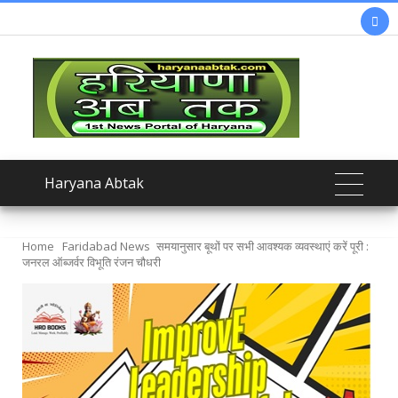

Haryana Abtak
Home
Faridabad News
समयानुसार बूथों पर सभी आवश्यक व्यवस्थाएं करें पूरी :
जनरल ऑब्जर्वर विभूति रंजन चौधरी