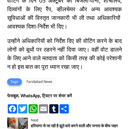
वोटिंग के दिन 05 अक्टूबर को बिजली-पानी, शौचालय,
दिव्यांगों के लिए रैंप, व्हीलचेयर और अन्य आवश्यक
सुविधाओं की विस्तृत जानकारी भी ली तथा अधिकारियों
आवश्यक दिशा-निर्देश भी दिए।
उन्होंने अधिकारियों को निर्देश दिए की वोटिंग करने के बाद
लोगों को बूथों पर ठहरने नहीं दिया जाए। वहीं वोट डालने
के लिए आने वाले मतदाता को किसी तरह की कोई परेशानी
न हो इस बात का पूरा ध्यान रखा जाए।
Tags:
Faridabad News
फेसबुक, WhatsApp, ट्विटर पर शेयर करें
F
T
W
E
T
S
a
w
h
m
u
h
c
i
a
a
m
a
e
t
t
i
b
r
Next
b
t
s
l
l
e
हरियाणा से जा रही है झूठे वादे करने वाली और जनता के बीच जहर