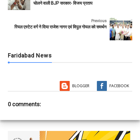
o
e
A
r
घोलने वाली BJP सरकार- विजय प्रताप
o
r
p
k
p
Previous
रियल एस्टेट वर्ग ने दिया राजेश नागर एवं विपुल गोयल को समर्थन
Faridabad News
BLOGGER
FACEBOOK
0 comments: