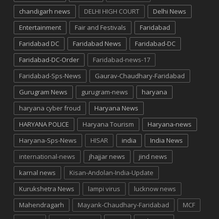
chandigarh news
DELHI HIGH COURT
Delhi News
Entertainment
Fair and Festivals
Faridabad
Faridabad DC
Faridabad News
Faridabad-DC
Faridabad-DC-Order
Faridabad-news-17
Faridabad-Sps-News
Gaurav-Chaudhary-Faridabad
Gurugram News
gurugram-news
haryana
haryana cyber froud
Haryana News
HARYANA POLICE
Haryana Tourism
Haryana-news
Haryana-Sps-News
HISAR
india
India News
international-news
jhajjar news
jind news
karnal news
Kisan-Andolan-India-Update
Kurukshetra News
lampi virus
lucknow news
Mahendragarh
Mayank-Chaudhary-Faridabad
MCF