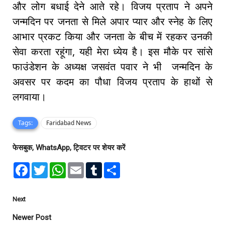
और लोग बधाई देने आते रहे। विजय प्रताप ने अपने
जन्मदिन पर जनता से मिले अपार प्यार और स्नेह के लिए
आभार प्रकट किया और जनता के बीच में रहकर उनकी
सेवा करता रहूंगा, यही मेरा ध्येय है। इस मौके पर सांसे
फाउंडेशन के अध्यक्ष जसवंत पवार ने भी जन्मदिन के
अवसर पर कदम का पौधा विजय प्रताप के हाथों से
लगवाया।
Tags:
Faridabad News
फेसबुक, WhatsApp, ट्विटर पर शेयर करें
F
T
W
E
T
S
a
w
h
m
u
h
c
i
a
a
m
a
e
t
t
i
b
r
b
t
s
l
l
e
Next
o
e
A
r
o
r
p
Newer Post
k
p