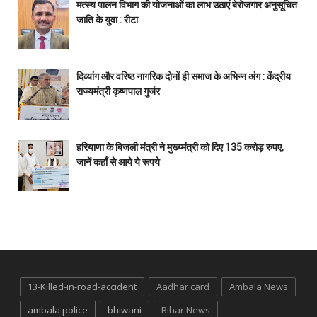
मत्स्य पालन विभाग की योजनाओं का लाभ उठाएं बेरोजगार अनुसूचित
जाति के युवा : रीटा
दिव्यांग और वरिष्ठ नागरिक दोनों ही समाज के अभिन्न अंग : केंद्रीय
राज्यमंत्री कृष्णपाल गुर्जर
हरियाणा के बिजली मंत्री ने मुख्य्मंत्री को दिए 135 करोड़ रुपए,
जानें कहाँ से आये ये रूपये
13-Killed-in-road-accident
Aadhar card
Ambala News
ambala police
bhiwani
Bihar News