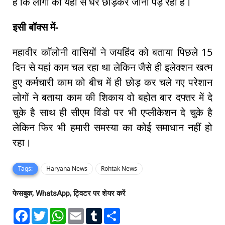
है कि लोगो को यहां से घर छोड़कर जाना पड़ रहा है।
इसी बॉक्स में-
महावीर कॉलोनी वासियों ने जयहिंद को बताया पिछले 15
दिन से यहां काम चल रहा था लेकिन जैसे ही इलेक्शन खत्म
हुए कर्मचारी काम को बीच में ही छोड़ कर चले गए परेशान
लोगों ने बताया काम की शिकाय वो बहोत बार दफ्तर में दे
चुके है साथ ही सीएम विंडो पर भी एप्लीकेशन दे चुके है
लेकिन फिर भी हमारी समस्या का कोई समाधान नहीं हो
रहा।
Tags:
Haryana News
Rohtak News
फेसबुक, WhatsApp, ट्विटर पर शेयर करें
F
T
W
E
T
S
a
w
h
m
u
h