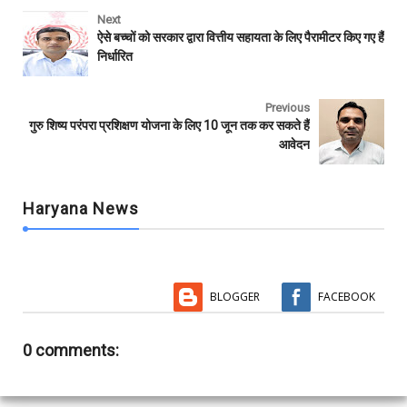
c
i
a
a
m
a
e
t
t
i
b
r
Next
b
t
s
l
l
e
ऐसे बच्चों को सरकार द्वारा वित्तीय सहायता के लिए पैरामीटर किए गए हैं
o
e
A
r
निर्धारित
o
r
p
k
p
Previous
गुरु शिष्य परंपरा प्रशिक्षण योजना के लिए 10 जून तक कर सकते हैं
आवेदन
Haryana News
BLOGGER
FACEBOOK
0 comments: