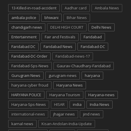
13-Killed-in-road-accident
Aadhar card
Ambala News
ambala police
bhiwani
Bihar News
chandigarh news
DELHI HIGH COURT
Delhi News
Entertainment
Fair and Festivals
Faridabad
Faridabad DC
Faridabad News
Faridabad-DC
Faridabad-DC-Order
Faridabad-news-17
Faridabad-Sps-News
Gaurav-Chaudhary-Faridabad
Gurugram News
gurugram-news
haryana
haryana cyber froud
Haryana News
HARYANA POLICE
Haryana Tourism
Haryana-news
Haryana-Sps-News
HISAR
india
India News
international-news
jhajjar news
jind news
karnal news
Kisan-Andolan-India-Update