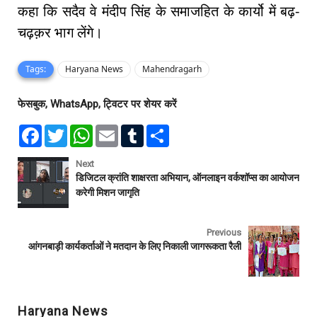
कहा कि सदैव वे मंदीप सिंह के समाजहित के कार्यो में बढ़-
चढ़क़र भाग लेंगे।
Tags:
Haryana News
Mahendragarh
फेसबुक, WhatsApp, ट्विटर पर शेयर करें
F
T
W
E
T
S
a
w
h
m
u
h
c
i
a
a
m
a
e
t
t
i
b
r
Next
b
t
s
l
l
e
डिजिटल क्रांति शाक्षरता अभियान, ऑनलाइन वर्कशॉप्स का आयोजन
o
e
A
r
करेगी मिशन जागृति
o
r
p
k
p
Previous
आंगनबाड़ी कार्यकर्ताओं ने मतदान के लिए निकाली जागरूकता रैली
Haryana News