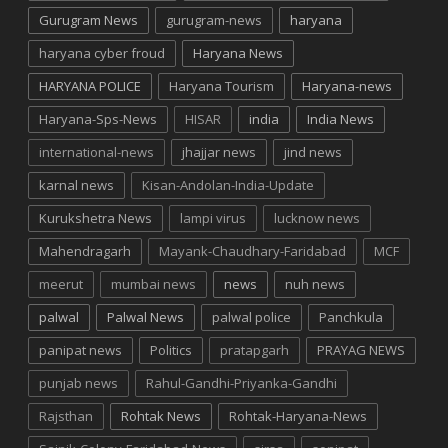
Gurugram News
gurugram-news
haryana
haryana cyber froud
Haryana News
HARYANA POLICE
Haryana Tourism
Haryana-news
Haryana-Sps-News
HISAR
india
India News
international-news
jhajjar news
jind news
karnal news
Kisan-Andolan-India-Update
Kurukshetra News
lampi virus
lucknow news
Mahendragarh
Mayank-Chaudhary-Faridabad
MCF
meerut
mumbai news
news
nuh news
palwal
Palwal News
palwal police
Panchkula
panipat news
Politics
pratapgarh
PRAYAG NEWS
punjab news
Rahul-Gandhi-Priyanka-Gandhi
Rajsthan
Rohtak News
Rohtak-Haryana-News