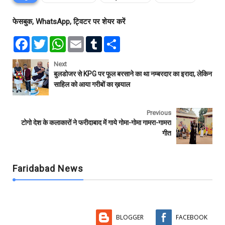
फेसबुक, WhatsApp, ट्विटर पर शेयर करें
F
T
W
E
T
S
a
w
h
m
u
h
c
i
a
a
m
a
e
t
t
i
b
r
Next
b
t
s
l
l
e
बुलडोजर से KPG पर फूल बरसाने का था नम्बरदार का इरादा, लेकिन
o
e
A
r
साहिल को आया गरीबों का ख़याल
o
r
p
k
p
Previous
टोगो देश के कलाकारों ने फरीदाबाद में गाये गोमा-गोमा गामरा-गामरा
गीत
Faridabad News
BLOGGER
FACEBOOK