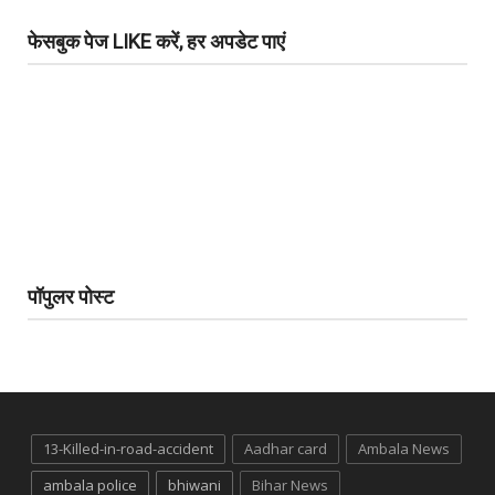
फेसबुक पेज LIKE करें, हर अपडेट पाएं
पॉपुलर पोस्ट
13-Killed-in-road-accident
Aadhar card
Ambala News
ambala police
bhiwani
Bihar News