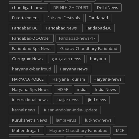
chandigarh news
DELHI HIGH COURT
Delhi News
Entertainment
Fair and Festivals
Faridabad
Faridabad DC
Faridabad News
Faridabad-DC
Faridabad-DC-Order
Faridabad-news-17
Faridabad-Sps-News
Gaurav-Chaudhary-Faridabad
Gurugram News
gurugram-news
haryana
haryana cyber froud
Haryana News
HARYANA POLICE
Haryana Tourism
Haryana-news
Haryana-Sps-News
HISAR
india
India News
international-news
jhajjar news
jind news
karnal news
Kisan-Andolan-India-Update
Kurukshetra News
lampi virus
lucknow news
Mahendragarh
Mayank-Chaudhary-Faridabad
MCF