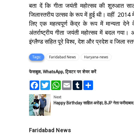
बता दें कि गीता जयंती महोत्सव की शुरुआत साल 
जिलास्तरीय उत्सव के रूप में हुई थी। वहीं 2014 में प
लिए एक महत्वपूर्ण केंद्र के रूप में मान्यता दे
अंतर्राष्ट्रीय गीता जयंती महोत्सव में बदल गया
इंग्लैण्ड सहित पूरे विश्व, देश और प्रदेश व जिला स
Tags:
Faridabad News
Haryana-news
फेसबुक, WhatsApp, ट्विटर पर शेयर करें
F
T
W
E
T
S
a
w
h
m
u
h
c
i
a
a
m
a
e
t
t
i
b
r
Next
b
t
s
l
l
e
Happy Birthday साहिल अरोड़ा, BJP नेता फरीदाबाद
o
e
A
r
o
r
p
k
p
Faridabad News