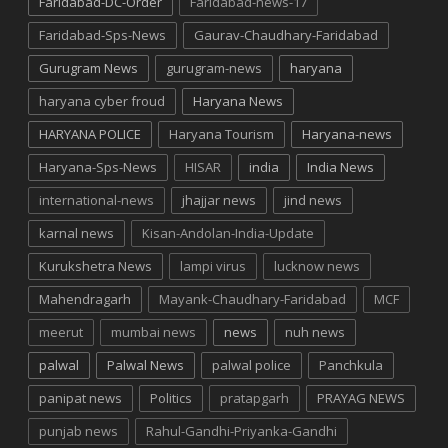
Faridabad-DC-Order
Faridabad-news-17
Faridabad-Sps-News
Gaurav-Chaudhary-Faridabad
Gurugram News
gurugram-news
haryana
haryana cyber froud
Haryana News
HARYANA POLICE
Haryana Tourism
Haryana-news
Haryana-Sps-News
HISAR
india
India News
international-news
jhajjar news
jind news
karnal news
Kisan-Andolan-India-Update
Kurukshetra News
lampi virus
lucknow news
Mahendragarh
Mayank-Chaudhary-Faridabad
MCF
meerut
mumbai news
news
nuh news
palwal
Palwal News
palwal police
Panchkula
panipat news
Politics
pratapgarh
PRAYAG NEWS
punjab news
Rahul-Gandhi-Priyanka-Gandhi