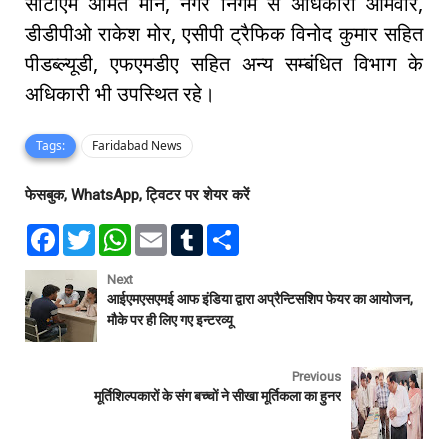
सीटीएम अमित मान, नगर निगम से अधिकारी ओमवीर,
डीडीपीओ राकेश मोर, एसीपी ट्रैफिक विनोद कुमार सहित
पीडब्ल्यूडी, एफएमडीए सहित अन्य सम्बंधित विभाग के
अधिकारी भी उपस्थित रहे।
Tags:
Faridabad News
फेसबुक, WhatsApp, ट्विटर पर शेयर करें
F
T
W
E
T
S
a
w
h
m
u
h
c
i
a
a
m
a
e
t
t
i
b
r
Next
b
t
s
l
l
e
आईएमएसएमई आफ इंडिया द्वारा अप्रैन्टिसशिप फेयर का आयोजन,
o
e
A
r
मौके पर ही लिए गए इन्टरव्यू
o
r
p
k
p
Previous
मूर्तिशिल्पकारों के संग बच्चों ने सीखा मूर्तिकला का हुनर