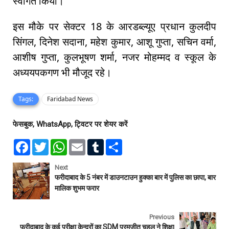
स्वागत किया।
इस मौके पर सेक्टर 18 के आरडब्ल्यूए प्रधान कुलदीप
सिंगल, दिनेश सदाना, महेश कुमार, आशू गुप्ता, सचिन वर्मा,
आशीष गुप्ता, कुलभूषण शर्मा, नजर मोहम्मद व स्कूल के
अध्ययपकगण भी मौजूद रहे।
Tags:
Faridabad News
फेसबुक, WhatsApp, ट्विटर पर शेयर करें
F
T
W
E
T
S
a
w
h
m
u
h
c
i
a
a
m
a
e
t
t
i
b
r
Next
b
t
s
l
l
e
फरीदाबाद के 5 नंबर में डाउनटाउन हुक्का बार में पुलिस का छापा, बार
o
e
A
r
मालिक शुभम फरार
o
r
p
k
p
Previous
फरीदाबाद के कई परीक्षा केन्द्रों का SDM परमजीत चहल ने शिक्षा