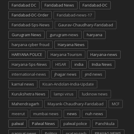
Faridabad DC
Faridabad News
Faridabad-DC
Faridabad-DC-Order
Faridabad-news-17
Faridabad-Sps-News
Gaurav-Chaudhary-Faridabad
Gurugram News
gurugram-news
haryana
haryana cyber froud
Haryana News
HARYANA POLICE
Haryana Tourism
Haryana-news
Haryana-Sps-News
HISAR
india
India News
international-news
jhajjar news
jind news
karnal news
Kisan-Andolan-India-Update
Kurukshetra News
lampi virus
lucknow news
Mahendragarh
Mayank-Chaudhary-Faridabad
MCF
meerut
mumbai news
news
nuh news
palwal
Palwal News
palwal police
Panchkula
panipat news
Politics
pratapgarh
PRAYAG NEWS