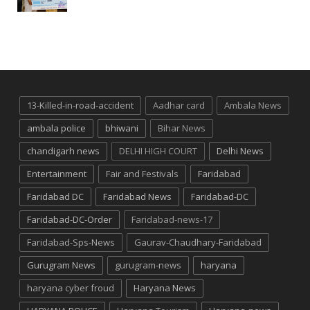
13-Killed-in-road-accident
Aadhar card
Ambala News
ambala police
bhiwani
Bihar News
chandigarh news
DELHI HIGH COURT
Delhi News
Entertainment
Fair and Festivals
Faridabad
Faridabad DC
Faridabad News
Faridabad-DC
Faridabad-DC-Order
Faridabad-news-17
Faridabad-Sps-News
Gaurav-Chaudhary-Faridabad
Gurugram News
gurugram-news
haryana
haryana cyber froud
Haryana News