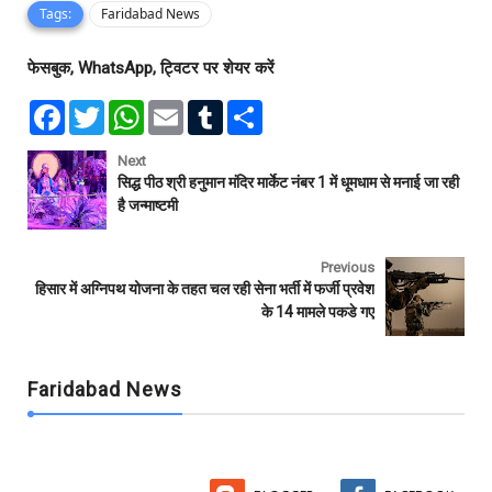
Tags:
Faridabad News
फेसबुक, WhatsApp, ट्विटर पर शेयर करें
F
T
W
E
T
S
a
w
h
m
u
h
c
i
a
a
m
a
e
t
t
i
b
r
Next
b
t
s
l
l
e
सिद्ध पीठ श्री हनुमान मंदिर मार्केट नंबर 1 में धूमधाम से मनाई जा रही
o
e
A
r
है जन्माष्टमी
o
r
p
k
p
Previous
हिसार में अग्निपथ योजना के तहत चल रही सेना भर्ती में फर्जी प्रवेश
के 14 मामले पकडे गए
Faridabad News