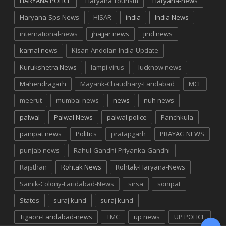
HARYANA POLICE
Haryana Tourism
Haryana-news
Haryana-Sps-News
HISAR
india
India News
international-news
jhajjar news
jind news
karnal news
Kisan-Andolan-India-Update
Kurukshetra News
lampi virus
lucknow news
Mahendragarh
Mayank-Chaudhary-Faridabad
MCF
meerut
mumbai news
news
nuh news
palwal
Palwal News
palwal police
Panchkula
panipat news
Politics
pratapgarh
PRAYAG NEWS
punjab news
Rahul-Gandhi-Priyanka-Gandhi
Rajsthan
Rohtak News
Rohtak-Haryana-News
Sainik-Colony-Faridabad-News
sirsa
sonipat
States
suraj kund
suraj kund
Tigaon-Faridabad-news
TMC
up news
UP POLICE