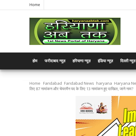
Home
होम
फरीदाबाद न्यूज़
हरियाणा न्यूज़
इंडिया न्यूज़
दिल्ली न्यूज़
Home
Faridabad
Faridabad News
haryana
Haryana N
लिए 87 नामांकन और चेयरमैन पद के लिए 13 नामांकन हुए दाखिल, जाने नाम?