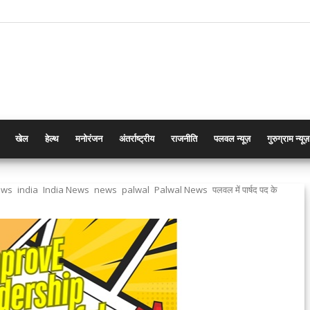
खेल
हेल्थ
मनोरंजन
अंतर्राष्ट्रीय
राजनीति
पलवल न्यूज़
गुरुग्राम न्यूज़
ews
india
India News
news
palwal
Palwal News
पलवल में पार्षद पद के