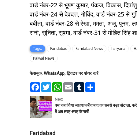
वार्ड नंबर-22 से भूषण कुमार, पंकज, विकास, दिपां
वार्ड नंबर-24 से देवदत्त, गोविंद, वार्ड नंबर-25 से ग
बबीता, वार्ड नंबर-28 से रेखा, ममता, अंजू, पूनम, लक्ष
रानी, सुनिता, सुषमा, वार्ड नंबर-31 से मोहित सिंह श
Tags:
Faridabad
Faridabad News
haryana
H
Palwal News
फेसबुक, WhatsApp, ट्विटर पर शेयर करें
F
T
W
E
T
S
a
w
h
m
u
h
c
i
a
a
m
a
e
t
t
i
b
r
Next
b
t
s
l
l
e
क्या दबा दिया जाएगा फरीदाबाद का सबसे बड़ा घोटाला, फर
o
e
A
r
में अब तरह-तरह के चर्चे
o
r
p
k
p
Faridabad