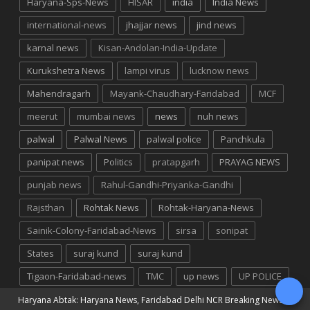
Haryana-Sps-News
HISAR
india
India News
international-news
jhajjar news
jind news
karnal news
Kisan-Andolan-India-Update
Kurukshetra News
lampi virus
lucknow news
Mahendragarh
Mayank-Chaudhary-Faridabad
MCF
meerut
mumbai news
news
nuh news
palwal
Palwal News
palwal police
Panchkula
panipat news
Politics
pratapgarh
PRAYAG NEWS
punjab news
Rahul-Gandhi-Priyanka-Gandhi
Rajsthan
Rohtak News
Rohtak-Haryana-News
Sainik-Colony-Faridabad-News
sirsa
sonipat
States
suraj kund
suraj kund
Tigaon-Faridabad-news
TMC
up news
UP POLICE
Haryana Abtak: Haryana News, Faridabad Delhi NCR Breaking News
©