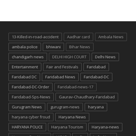
13-Killed-in-road-accident
Aadhar card
Ambala News
ambala police
bhiwani
Bihar News
chandigarh news
DELHI HIGH COURT
Delhi News
Entertainment
Fair and Festivals
Faridabad
Faridabad DC
Faridabad News
Faridabad-DC
Faridabad-DC-Order
Faridabad-news-17
Faridabad-Sps-News
Gaurav-Chaudhary-Faridabad
Gurugram News
gurugram-news
haryana
haryana cyber froud
Haryana News
HARYANA POLICE
Haryana Tourism
Haryana-news