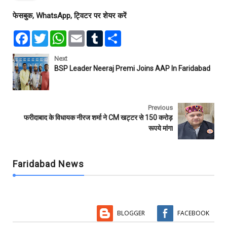
फेसबुक, WhatsApp, ट्विटर पर शेयर करें
F
T
W
E
T
S
a
w
h
m
u
h
c
i
a
a
m
a
e
t
t
i
b
r
Next
b
t
s
l
l
e
BSP Leader Neeraj Premi Joins AAP In Faridabad
o
e
A
r
o
r
p
k
p
Previous
फरीदाबाद के विधायक नीरज शर्मा ने CM खट्टर से 150 करोड़
रूपये मांगा
Faridabad News
BLOGGER
FACEBOOK