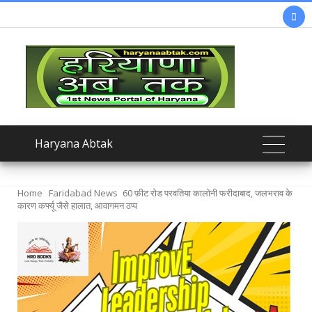

Haryana Abtak
Home
Faridabad News
60 फ़ीट रोड परवतिया कालोनी फरीदाबाद, जलभराव के
कारण कर्फ्यू जैसे हालात, आवागमन ठप्प