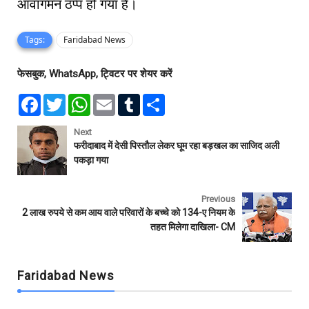
आवागमन ठप्प हो गया है।
Tags:
Faridabad News
फेसबुक, WhatsApp, ट्विटर पर शेयर करें
F
T
W
E
T
S
a
w
h
m
u
h
c
i
a
a
m
a
e
t
t
i
b
r
Next
b
t
s
l
l
e
फरीदाबाद में देसी पिस्तौल लेकर घूम रहा बड़खल का साजिद अली
o
e
A
r
पकड़ा गया
o
r
p
k
p
Previous
2 लाख रुपये से कम आय वाले परिवारों के बच्चे को 134-ए नियम के
तहत मिलेगा दाखिला- CM
Faridabad News