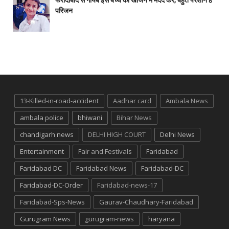
परिजन
13-Killed-in-road-accident
Aadhar card
Ambala News
ambala police
bhiwani
Bihar News
chandigarh news
DELHI HIGH COURT
Delhi News
Entertainment
Fair and Festivals
Faridabad
Faridabad DC
Faridabad News
Faridabad-DC
Faridabad-DC-Order
Faridabad-news-17
Faridabad-Sps-News
Gaurav-Chaudhary-Faridabad
Gurugram News
gurugram-news
haryana