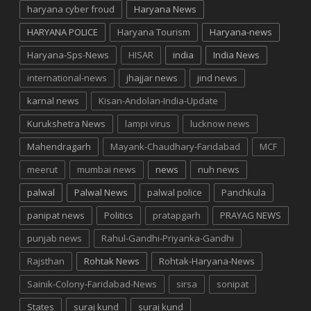
haryana cyber froud
Haryana News
HARYANA POLICE
Haryana Tourism
Haryana-news
Haryana-Sps-News
HISAR
india
India News
international-news
jhajjar news
jind news
karnal news
Kisan-Andolan-India-Update
Kurukshetra News
lampi virus
lucknow news
Mahendragarh
Mayank-Chaudhary-Faridabad
MCF
meerut
mumbai news
news
nuh news
palwal
Palwal News
palwal police
Panchkula
panipat news
Politics
pratapgarh
PRAYAG NEWS
punjab news
Rahul-Gandhi-Priyanka-Gandhi
Rajsthan
Rohtak News
Rohtak-Haryana-News
Sainik-Colony-Faridabad-News
sirsa
sonipat
States
suraj kund
suraj kund